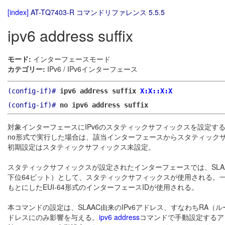
[index]
AT-TQ7403-R コマンドリファレンス 5.5.5
ipv6 address suffix
モード:
インターフェースモード
カテゴリー:
IPv6 / IPv6インターフェース
(config-if)#
ipv6 address suffix
X:X::X:X
(config-if)#
no ipv6 address suffix
対象インターフェースにIPv6のスタティックサフィックスを設定す
no形式で実行した場合は、該当インターフェースからスタティック
初期設定はスタティックサフィックス未設定。
スタティックサフィックスが設定されたインターフェースでは、SLAAC
下位64ビット）として、スタティックサフィックスが使用される。
もとにしたEUI-64形式のインターフェースIDが使用される。
本コマンドの設定は、SLAAC由来のIPv6アドレス、すなわちRA
ドレスにのみ影響を与える。
ipv6 address
コマンドで手動設定するアド