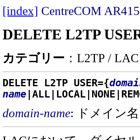
[index]
CentreCOM AR
DELETE L2TP USE
カテゴリー
：L2TP / LAC
DELETE L2TP USER={
domai
name
|ALL|LOCAL|NONE|REM
domain-name
: ドメイン名