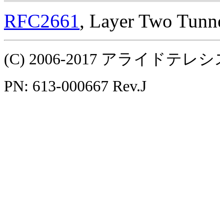
RFC2661
, Layer Two Tunn
(C) 2006-2017 アライ
PN: 613-000667 Rev.J