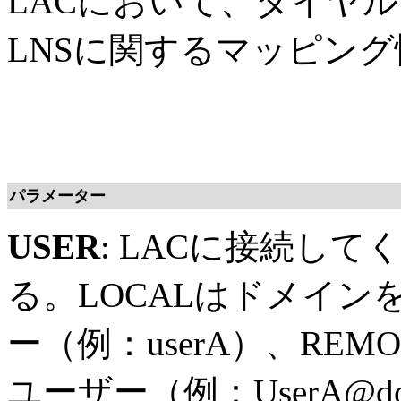
LACにおいて、ダイヤ
LNSに関するマッピン
パラメーター
USER
: LACに接続し
る。LOCALはドメイ
ー（例：userA）、RE
ユーザー（例：UserA@do