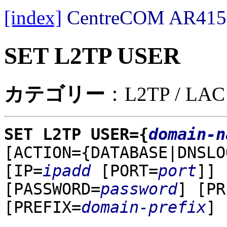
[index]
CentreCOM AR
SET L2TP USER
カテゴリー
：L2TP / LAC
SET L2TP USER={
domain-n
[ACTION={DATABASE|DNSLO
[IP=
ipadd
[PORT=
port
]]
[PASSWORD=
password
]
[PR
[PREFIX=
domain-prefix
]