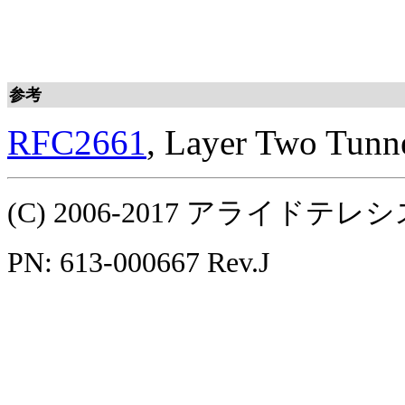
参考
RFC2661
, Layer Two Tunn
(C) 2006-2017 アライ
PN: 613-000667 Rev.J