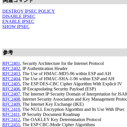
関連コマンド
DESTROY IPSEC POLICY
DISABLE IPSEC
ENABLE IPSEC
SHOW IPSEC
参考
RFC2401
, Security Architecture for the Internet Protocol
RFC2402
, IP Authentication Header
RFC2403
, The Use of HMAC-MD5-96 within ESP and AH
RFC2404
, The Use of HMAC-SHA-1-96 within ESP and AH
RFC2405
, The ESP DES-CBC Cipher Algorithm With Explicit IV
RFC2406
, IP Encapsulating Security Payload (ESP)
RFC2407
, The Internet IP Security Domain of Interpretation for I
RFC2408
, Internet Security Association and Key Management Prot
RFC2409
, The Internet Key Exchange (IKE)
RFC2410
, The NULL Encryption Algorithm and Its Use With IPsec
RFC2411
, IP Security Document Roadmap
RFC2412
, The OAKLEY Key Determination Protocol
RFC2451
, The ESP CBC-Mode Cipher Algorithms