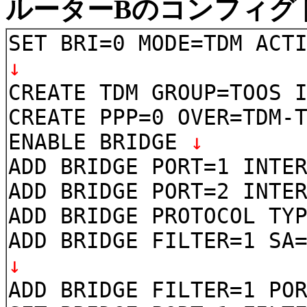
ルーターBのコンフィグ
SET BRI=0 MODE=TDM ACT
↓
CREATE TDM GROUP=TOOS 
CREATE PPP=0 OVER=TDM-
ENABLE BRIDGE
↓
ADD BRIDGE PORT=1 INTE
ADD BRIDGE PORT=2 INTE
ADD BRIDGE PROTOCOL TY
ADD BRIDGE FILTER=1 SA
↓
ADD BRIDGE FILTER=1 PO