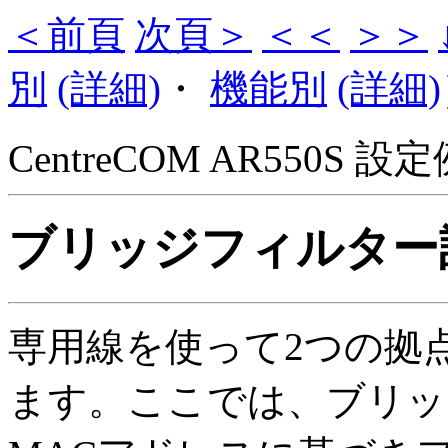
＜前頁
次頁＞
＜＜
＞＞
別
(詳細)
・
機能別
(詳細)
CentreCOM AR550S 設定例
ブリッジフィルター
専用線を使って2つの拠
ます。ここでは、ブリッ