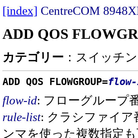
[index]
CentreCOM 89
ADD QOS FLOWG
カテゴリー
：スイッチング 
ADD QOS FLOWGROUP=
flow-
flow-id
: フローグループ番
rule-list
: クラシファイア
ンマを使った複数指定も