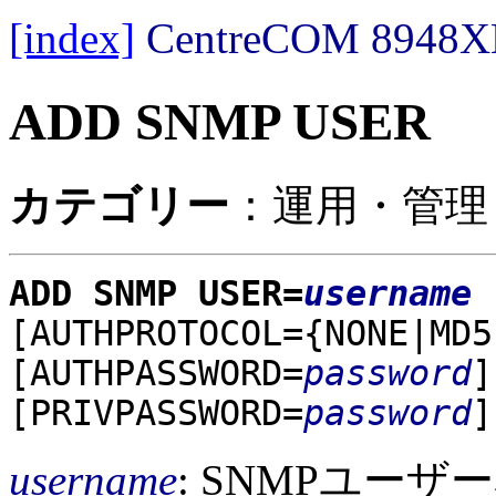
[index]
CentreCOM 89
ADD SNMP USER
カテゴリー
：運用・管理 /
ADD SNMP USER=
username
[AUTHPROTOCOL={NONE|MD5
[AUTHPASSWORD=
password
]
[PRIVPASSWORD=
password
]
username
: SNMPユー