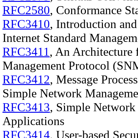
RFC2580
, Conformance St
RFC3410
, Introduction and
Internet Standard Manage
RFC3411
, An Architecture
Management Protocol (SN
RFC3412
, Message Process
Simple Network Manageme
RFC3413
, Simple Networ
Applications
RFC3414
, User-based Secu