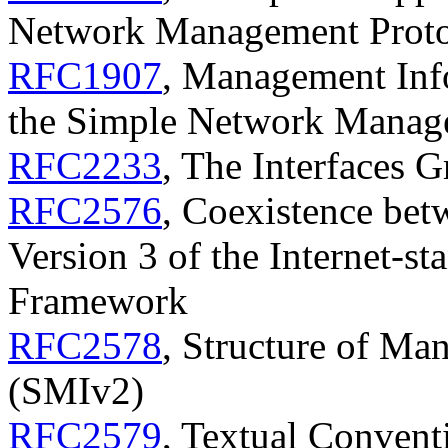
Network Management Prot
RFC1907
, Management Info
the Simple Network Manag
RFC2233
, The Interfaces
RFC2576
, Coexistence bet
Version 3 of the Internet-
Framework
RFC2578
, Structure of Ma
(SMIv2)
RFC2579
, Textual Conven