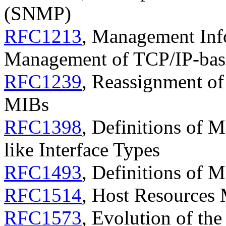
(SNMP)
RFC1213
, Management Inf
Management of TCP/IP-base
RFC1239
, Reassignment o
MIBs
RFC1398
, Definitions of 
like Interface Types
RFC1493
, Definitions of 
RFC1514
, Host Resources
RFC1573
, Evolution of th