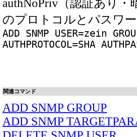
authNoPriv（認証
のプロトコルとパスワー
ADD SNMP USER=zein GROU
AUTHPROTOCOL=SHA AUTHPA
関連コマンド
ADD SNMP GROUP
ADD SNMP TARGETPA
DELETE SNMP USER