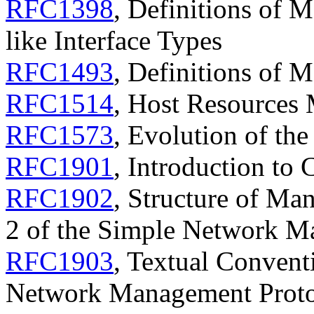
RFC1398
, Definitions of 
like Interface Types
RFC1493
, Definitions of 
RFC1514
, Host Resources
RFC1573
, Evolution of th
RFC1901
, Introduction t
RFC1902
, Structure of Ma
2 of the Simple Network 
RFC1903
, Textual Convent
Network Management Prot