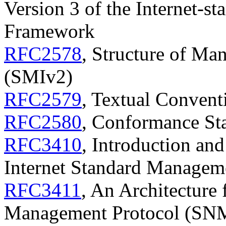
Version 3 of the Internet-
Framework
RFC2578
, Structure of Ma
(SMIv2)
RFC2579
, Textual Conven
RFC2580
, Conformance St
RFC3410
, Introduction and
Internet Standard Manage
RFC3411
, An Architecture
Management Protocol (SN