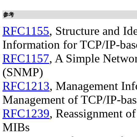
参考
RFC1155
, Structure and I
Information for TCP/IP-bas
RFC1157
, A Simple Netwo
(SNMP)
RFC1213
, Management Inf
Management of TCP/IP-base
RFC1239
, Reassignment o
MIBs