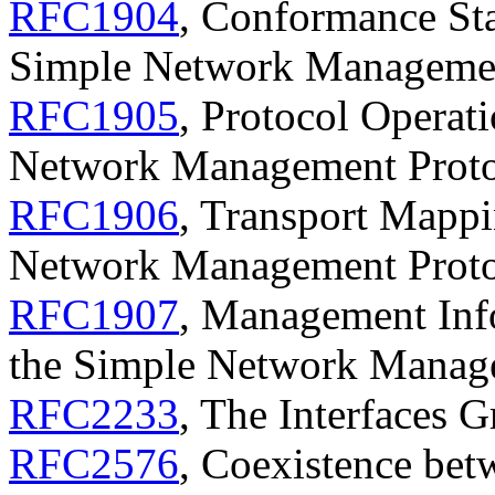
RFC1904
, Conformance Sta
Simple Network Manageme
RFC1905
, Protocol Operati
Network Management Prot
RFC1906
, Transport Mappi
Network Management Prot
RFC1907
, Management Info
the Simple Network Manag
RFC2233
, The Interfaces
RFC2576
, Coexistence bet