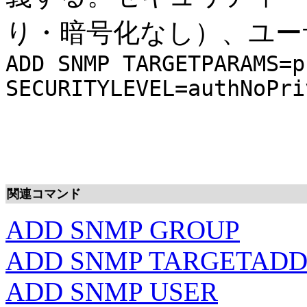
り・暗号化なし）、ユーザ
ADD SNMP TARGETPARAMS=p
SECURITYLEVEL=authNoPri
関連コマンド
ADD SNMP GROUP
ADD SNMP TARGETAD
ADD SNMP USER