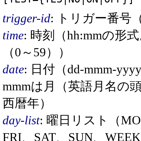
trigger-id
: トリガー番号（
time
: 時刻（hh:mmの形
（0～59））
date
: 日付（dd-mmm-y
mmmは月（英語月名の頭3
西暦年）
day-list
: 曜日リスト（MO
FRI、SAT、SUN、WEE