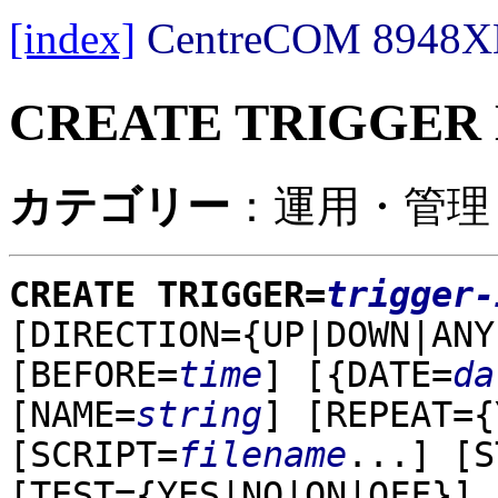
[index]
CentreCOM 89
CREATE TRIGGER
カテゴリー
：運用・管理 
CREATE TRIGGER=
trigger-
[DIRECTION={UP|DOWN|ANY
[BEFORE=
time
]
[{DATE=
da
[NAME=
string
]
[REPEAT={
[SCRIPT=
filename
...]
[S
[TEST={YES|NO|ON|OFF}]