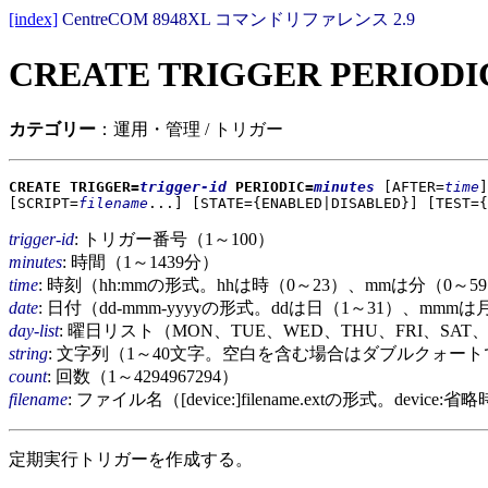
[index]
CentreCOM 8948XL コマンドリファレンス 2.9
CREATE TRIGGER PERIODI
カテゴリー
：運用・管理 / トリガー
CREATE TRIGGER=
trigger-id
PERIODIC=
minutes
[AFTER=
time
]
[SCRIPT=
filename
...]
[STATE={ENABLED|DISABLED}]
[TEST={
trigger-id
: トリガー番号（1～100）
minutes
: 時間（1～1439分）
time
: 時刻（hh:mmの形式。hhは時（0～23）、mmは分（0～5
date
: 日付（dd-mmm-yyyyの形式。ddは日（1～31）、m
day-list
: 曜日リスト（MON、TUE、WED、THU、FRI、S
string
: 文字列（1～40文字。空白を含む場合はダブルクォー
count
: 回数（1～4294967294）
filename
: ファイル名（[device:]filename.extの形式。device
定期実行トリガーを作成する。