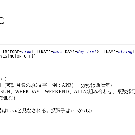
C
[BEFORE=
time
]
[{DATE=
date
|DAYS=
day-list
}]
[NAME=
string
]
YES|NO|ON|OFF}]
9））
mmは月（英語月名の頭3文字。例：APR）、yyyyは西暦年）
AT、SUN、WEEKDAY、WEEKEND、ALLの組み合わせ。複
トで囲む）
:省略時はflash:と見なされる。拡張子は.scpか.cfg）