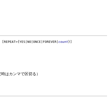
[REPEAT={YES|NO|ONCE|FOREVER|
count
}]
数指定時はカンマで区切る）