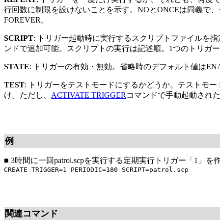
行回数に制限を設けないことを示す。NOとONCEは同義で
FOREVER。
SCRIPT
: トリガー起動時に実行するスクリプトファイルを指
ンドで追加可能。スクリプトの実行は記述順。1つのトリガー
STATE
: トリガーの有効・無効。省略時のデフォルト値はE
TEST
: トリガーをテストモードにするかどうか。テストモー
け。ただし、
ACTIVATE TRIGGER
コマンドで手動起動された
例
■
3時間に一回patrol.scpを実行する定期実行トリガー「1」を
CREATE TRIGGER=1 PERIODIC=180 SCRIPT=patrol.scp
関連コマンド