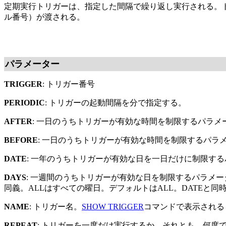
定期実行トリガーは、指定した間隔で繰り返し実行される。ト
ル番号）が渡される。
パラメーター
TRIGGER
: トリガー番号
PERIODIC
: トリガーの起動間隔を分で指定する。
AFTER
: 一日のうちトリガーが有効な時間を制限するパラメ
BEFORE
: 一日のうちトリガーが有効な時間を制限するパラ
DATE
: 一年のうちトリガーが有効な日を一日だけに制限する
DAYS
: 一週間のうちトリガーが有効な日を制限するパラメーター。
同義。ALLはすべての曜日。デフォルトはALL。DATEと同
NAME
: トリガー名。
SHOW TRIGGER
コマンドで表示される
REPEAT
: トリガーを一度だけ実行するか、それとも、何度