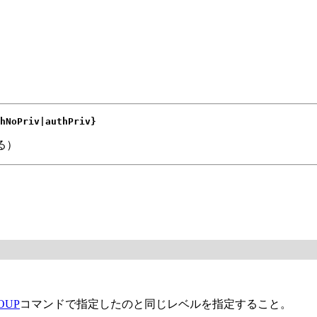
hNoPriv|authPriv}
る）
OUP
コマンドで指定したのと同じレベルを指定すること。