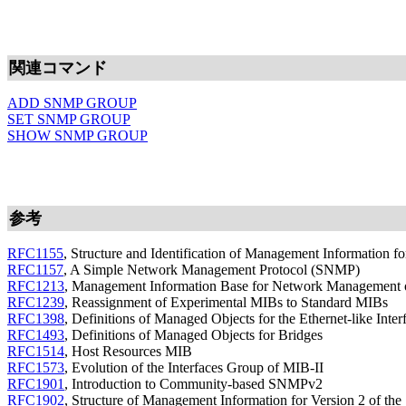
関連コマンド
ADD SNMP GROUP
SET SNMP GROUP
SHOW SNMP GROUP
参考
RFC1155
, Structure and Identification of Management Information f
RFC1157
, A Simple Network Management Protocol (SNMP)
RFC1213
, Management Information Base for Network Management o
RFC1239
, Reassignment of Experimental MIBs to Standard MIBs
RFC1398
, Definitions of Managed Objects for the Ethernet-like Inte
RFC1493
, Definitions of Managed Objects for Bridges
RFC1514
, Host Resources MIB
RFC1573
, Evolution of the Interfaces Group of MIB-II
RFC1901
, Introduction to Community-based SNMPv2
RFC1902
, Structure of Management Information for Version 2 of 