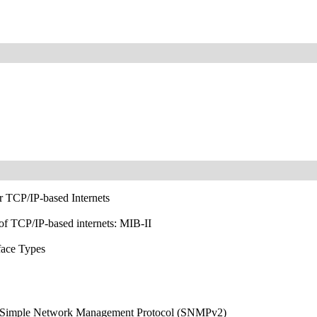
or TCP/IP-based Internets
f TCP/IP-based internets: MIB-II
rface Types
the Simple Network Management Protocol (SNMPv2)