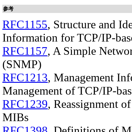
参考
RFC1155
, Structure and I
Information for TCP/IP-bas
RFC1157
, A Simple Netwo
(SNMP)
RFC1213
, Management Inf
Management of TCP/IP-base
RFC1239
, Reassignment o
MIBs
RFC1398
, Definitions of 