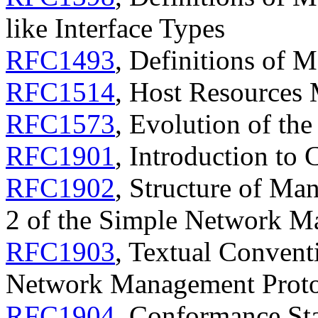
like Interface Types
RFC1493
, Definitions of 
RFC1514
, Host Resources
RFC1573
, Evolution of th
RFC1901
, Introduction t
RFC1902
, Structure of Ma
2 of the Simple Network 
RFC1903
, Textual Convent
Network Management Prot
RFC1904
, Conformance Sta