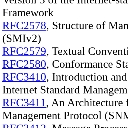
Framework
RFC2578
, Structure of Ma
(SMIv2)
RFC2579
, Textual Conven
RFC2580
, Conformance St
RFC3410
, Introduction and
Internet Standard Manage
RFC3411
, An Architecture
Management Protocol (SN