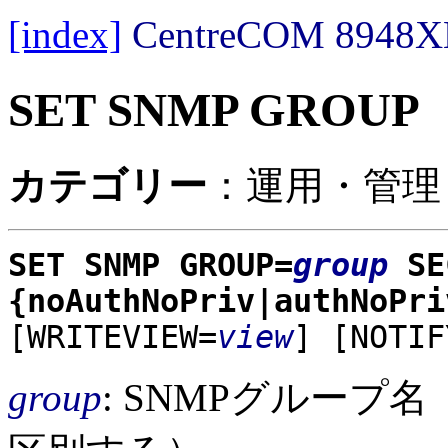
[index]
CentreCOM 89
SET SNMP GROUP
カテゴリー
：運用・管理 /
SET SNMP GROUP=
group
SE
{noAuthNoPriv|authNoPr
[WRITEVIEW=
view
]
[NOTIF
group
: SNMPグループ