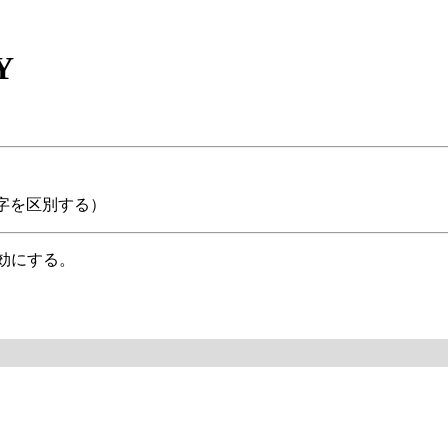
Y
文字を区別する）
無効にする。