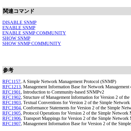
関連コマンド
DISABLE SNMP
ENABLE SNMP
ENABLE SNMP COMMUNITY
SHOW SNMP
SHOW SNMP COMMUNITY
参考
RFC1157
, A Simple Network Management Protocol (SNMP)
RFC1213
, Management Information Base for Network Management o
RFC1901
, Introduction to Community-based SNMPv2
RFC1902
, Structure of Management Information for Version 2 of 
RFC1903
, Textual Conventions for Version 2 of the Simple Netw
RFC1904
, Conformance Statements for Version 2 of the Simple N
RFC1905
, Protocol Operations for Version 2 of the Simple Netwo
RFC1906
, Transport Mappings for Version 2 of the Simple Netwo
RFC1907
, Management Information Base for Version 2 of the Sim