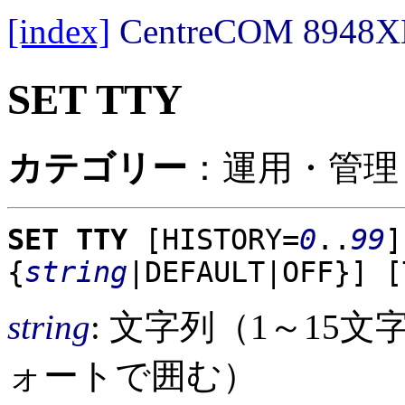
[index]
CentreCOM 89
SET TTY
カテゴリー
：運用・管理
SET TTY
[HISTORY=
0
..
99
]
{
string
|DEFAULT|OFF}]
[
string
: 文字列（1～15
ォートで囲む）