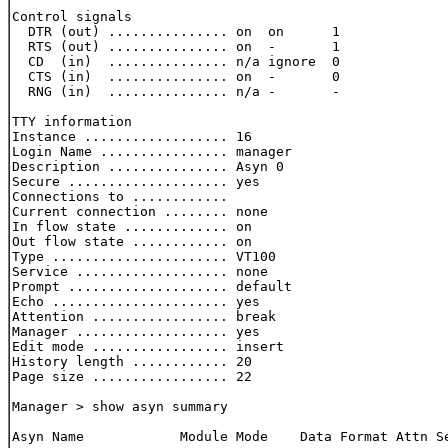
Control signals

  DTR (out) ............... on  on      1

  RTS (out) ............... on  -       1

  CD  (in)  ............... n/a ignore  0

  CTS (in)  ............... on  -       0

  RNG (in)  ............... n/a -       -

TTY information

Instance .................. 16

Login Name ................ manager

Description ............... Asyn 0

Secure .................... yes

Connections to ............

Current connection ........ none

In flow state ............. on

Out flow state ............ on

Type ...................... VT100

Service ................... none

Prompt .................... default

Echo ...................... yes

Attention ................. break

Manager ................... yes

Edit mode ................. insert

History length ............ 20

Page size ................. 22

Manager > show asyn summary

Asyn Name            Module Mode    Data Format Attn Se