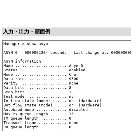
入力・出力・画面例
Manager > show asyn

ASYN 0 : 0000002204 seconds   Last change at: 000000000
ASYN information

Name ...................... Asyn 0

Status .................... enabled

Mode ...................... Char

Data rate ................. 9600

Parity .................... none

Data bits ................. 8

Stop bits ................. 1

Test mode ................. no

In flow state (mode) ...... on  (Hardware)

Out flow state (mode) ..... on  (Hardware)

Autobaud mode ............. disabled

Max tx queue length ....... 16

TX queue length ........... 0

Transmit frame ............ none

RX queue length ........... 0
