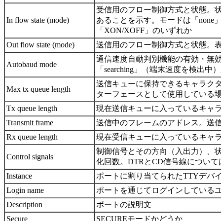
受信用のフロー制御方式と状態。状
In flow state (mode)
あることを示す。モードは「none」（
「XON/XOFF」のいずれか
Out flow state (mode)
送信用のフロー制御方式と状態。表示は「I
通信速度自動判別機能の有効・無
Autobaud mode
「searching」（端末速度を検出
送信キューに保持できるキャラク
Max tx queue length
ターフェースとして使用している
Tx queue length
現在送信キューに入っているキャ
Transmit frame
送信中のフレームのアドレス。送信中
Rx queue length
現在受信キューに入っているキャ
制御信号とその方向（入出力）、
Control signals
化回数。DTRとCD信号線につい
Instance
ポートに割り当てられたTTYデバ
Login name
ポートを通じてログインしている
Description
ポートの説明文
Secure
SECUREモードかどうか