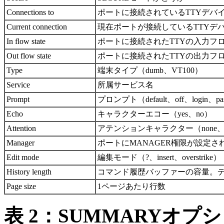
Connections to
ポートに接続されているTTYデバ
Current connection
現在ポートが接続しているTTYデバ
In flow state
ポートに接続されたTTYの入力フ
Out flow state
ポートに接続されたTTYの出力フ
Type
端末タイプ（dumb、VT100）
Service
所属サービス名
Prompt
プロンプト（default、off、login、p
Echo
キャラクターエコー（yes、no）
Attention
アテンションキャラクター（none、bre
Manager
ポートにMANAGER権限が設定され
Edit mode
編集モード（?、insert、overstrike）
History length
コマンド履歴バッファーの容量。デ
Page size
1ページあたり行数
表 2：SUMMARYオプ