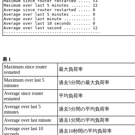
Maximum since router restarted ..... 53

Maximum over last 5 minutes ........ 22

Average since router restarted ..... 0

Average over last 5 minutes ........ 0

Average over last minute ........... 1

Average over last 10 seconds ....... 0

Average over last second ........... 12

表 1
Maximum since router
最大負荷率
restarted
Maximum over last 5
過去5分間の最大負荷率
minutes
Average since router
平均負荷率
restarted
Average over last 5
過去5分間の平均負荷率
minutes
Average over last minute
過去1分間の平均負荷率
Average over last 10
過去10秒間の平均負荷率
seconds