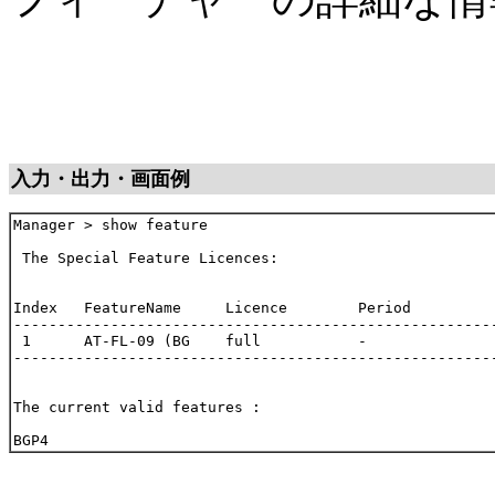
入力・出力・画面例
Manager > show feature

 The Special Feature Licences:

Index   FeatureName     Licence        Period

-------------------------------------------------------
 1      AT-FL-09 (BG    full           -

-------------------------------------------------------
The current valid features :
