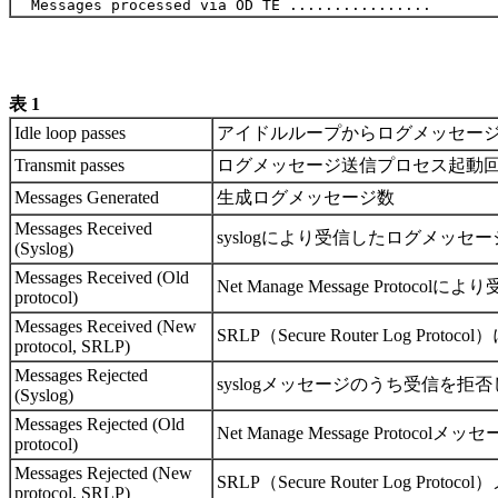
表 1
Idle loop passes
アイドルループからログメッセー
Transmit passes
ログメッセージ送信プロセス起動
Messages Generated
生成ログメッセージ数
Messages Received
syslogにより受信したログメッセ
(Syslog)
Messages Received (Old
Net Manage Message Proto
protocol)
Messages Received (New
SRLP（Secure Router Log P
protocol, SRLP)
Messages Rejected
syslogメッセージのうち受信を拒
(Syslog)
Messages Rejected (Old
Net Manage Message Proto
protocol)
Messages Rejected (New
SRLP（Secure Router Log P
protocol, SRLP)