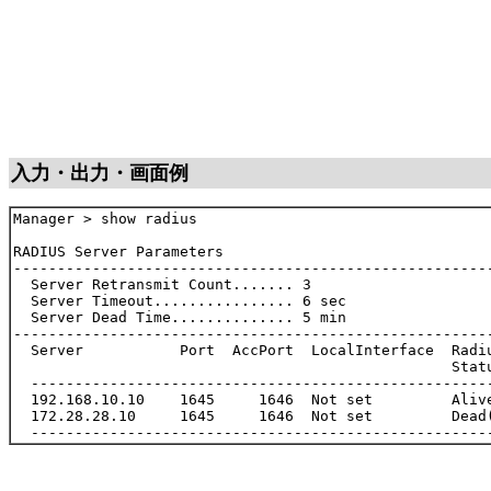
入力・出力・画面例
Manager > show radius

RADIUS Server Parameters

-------------------------------------------------------
  Server Retransmit Count....... 3

  Server Timeout................ 6 sec

  Server Dead Time.............. 5 min

-------------------------------------------------------
  Server           Port  AccPort  LocalInterface  Radiu
                                                  Statu
  -----------------------------------------------------
  192.168.10.10    1645     1646  Not set         Alive
  172.28.28.10     1645     1646  Not set         Dead(