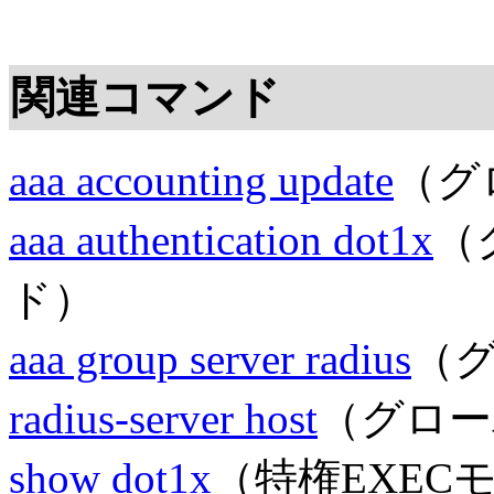
関連コマンド
aaa accounting update
（グ
aaa authentication dot1x
（
ド）
aaa group server radius
（
radius-server host
（グロー
show dot1x
（特権EXEC