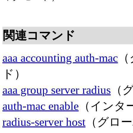
関連コマンド
aaa accounting auth-mac
（
ド）
aaa group server radius
（
auth-mac enable
（インタ
radius-server host
（グロー