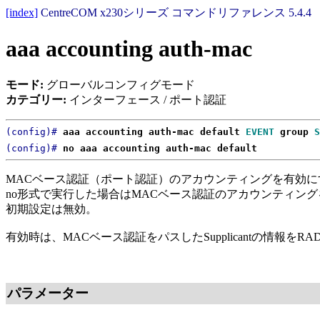
[index]
CentreCOM x230シリーズ コマンドリファレンス 5.4.4
aaa accounting auth-mac
モード:
グローバルコンフィグモード
カテゴリー:
インターフェース / ポート認証
(config)#
aaa accounting auth-mac default
EVENT
group
S
(config)#
no aaa accounting auth-mac default
MACベース認証（ポート認証）のアカウンティングを有効に
no形式で実行した場合はMACベース認証のアカウンティン
初期設定は無効。
有効時は、MACベース認証をパスしたSupplicantの情報を
パラメーター