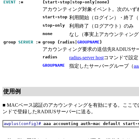
EVENT
:=
{start-stop|stop-only|none}
アカウンティング対象イベント。次のいず
start-stop
利用開始（ログイン）・終了（
stop-only
利用終了（ログアウト）のみ
none
なし（事実上アカウンティング
group
SERVER
:=
group {radius|
GROUPNAME
}
アカウンティング要求の送信先RADIUS
radius
radius-server host
コマンドで設定
GROUPNAME
指定したサーバーグループ（
aa
使用例
■ MACベース認証のアカウンティングを有効にする。ここでは
ンドで登録したRADIUSサーバーに送る。
awplus(config)#
aaa accounting auth-mac default start-