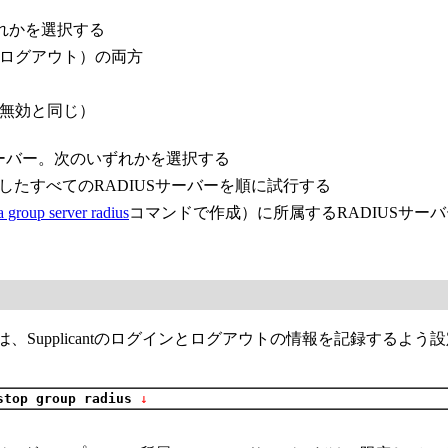
れかを選択する
ログアウト）の両方
無効と同じ）
サーバー。次のいずれかを選択する
したすべてのRADIUSサーバーを順に試行する
a group server radius
コマンドで作成）に所属するRADIUSサー
、Supplicantのログインとログアウトの情報を記録するよ
stop group radius
 ↓