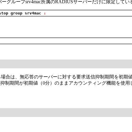
グループsrv4mac所属のRADIUSサーバーだけに限定してい
stop group srv4mac
 ↓
する場合は、無応答のサーバーに対する要求送信抑制期間を初期
抑制期間が初期値（0分）のままアカウンティング機能を使用し