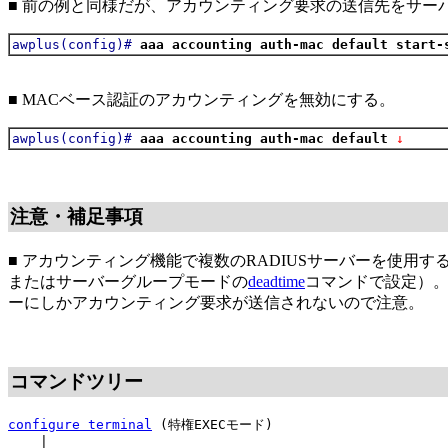
■ 前の例と同様だが、アカウンティング要求の送信先をサーバー
awplus(config)#
aaa accounting auth-mac default start-
■ MACベース認証のアカウンティングを無効にする。
awplus(config)#
aaa accounting auth-mac default
 ↓
注意・補足事項
■ アカウンティング機能で複数のRADIUSサーバーを使用
またはサーバーグループモードの
deadtime
コマンドで設定）。
ーにしかアカウンティング要求が送信されないので注意。
コマンドツリー
configure terminal
(特権EXECモード)
|