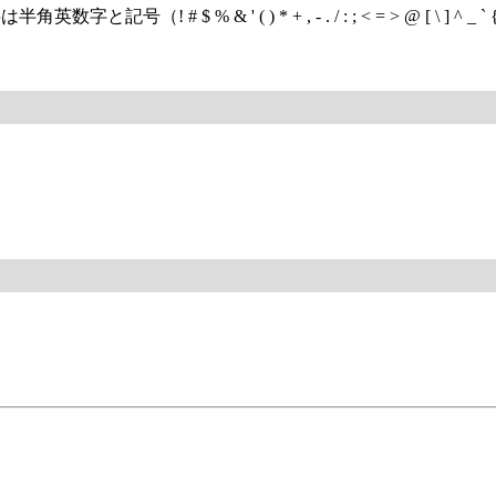
 # $ % & ' ( ) * + , - . / : ; < = > @ [ \ ] ^