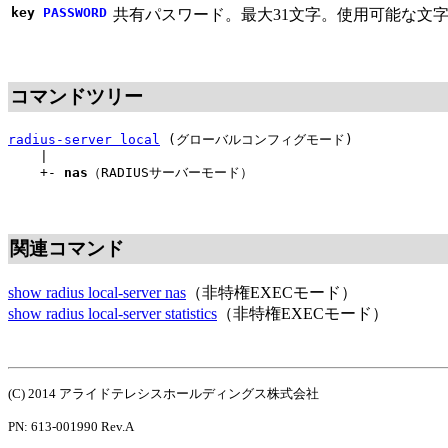
key
PASSWORD
共有パスワード。最大31文字。使用可能な文字は半角英数字と記号（!
コマンドツリー
radius-server local
(グローバルコンフィグモード)
|
+-
nas
（RADIUSサーバーモード）
関連コマンド
show radius local-server nas
（非特権EXECモード）
show radius local-server statistics
（非特権EXECモード）
(C) 2014 アライドテレシスホールディングス株式会社
PN: 613-001990 Rev.A