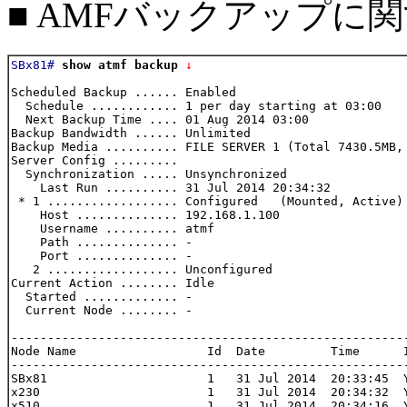
■ AMFバックアップに
SBx81#
show atmf backup
 ↓
Scheduled Backup ...... Enabled

  Schedule ............ 1 per day starting at 03:00

  Next Backup Time .... 01 Aug 2014 03:00

Backup Bandwidth ...... Unlimited

Backup Media .......... FILE SERVER 1 (Total 7430.5MB, 
Server Config .........

  Synchronization ..... Unsynchronized

    Last Run .......... 31 Jul 2014 20:34:32

 * 1 .................. Configured   (Mounted, Active)

    Host .............. 192.168.1.100

    Username .......... atmf

    Path .............. -

    Port .............. -

   2 .................. Unconfigured

Current Action ........ Idle

  Started ............. -

  Current Node ........ -

-------------------------------------------------------
Node Name                  Id  Date         Time      I
-------------------------------------------------------
SBx81                      1   31 Jul 2014  20:33:45  Y
x230                       1   31 Jul 2014  20:34:32  Y