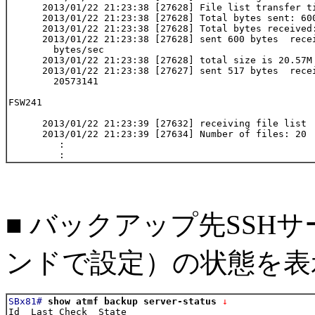
      2013/01/22 21:23:38 [27628] File list transfer ti
      2013/01/22 21:23:38 [27628] Total bytes sent: 600
      2013/01/22 21:23:38 [27628] Total bytes received:
      2013/01/22 21:23:38 [27628] sent 600 bytes  recei
        bytes/sec

      2013/01/22 21:23:38 [27628] total size is 20.57M 
      2013/01/22 21:23:38 [27627] sent 517 bytes  recei
        20573141

FSW241

      2013/01/22 21:23:39 [27632] receiving file list

      2013/01/22 21:23:39 [27634] Number of files: 20

         :

■ バックアップ先SSH
ンドで設定）の状態を表
SBx81#
show atmf backup server-status
 ↓
Id  Last Check  State
