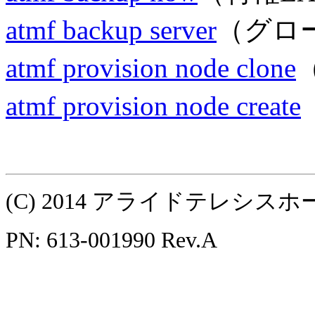
atmf backup server
（グロ
atmf provision node clone
atmf provision node create
(C) 2014 アライドテレシ
PN: 613-001990 Rev.A