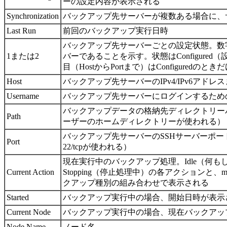
ーの設定内容が表示される
Synchronization
バックアップ先サーバーが複数ある場合に、
Last Run
前回のバックアップ実行日時
バックアップ先サーバーごとの設定状態。数
1または2
バーであることを示す。状態はConfigured（
目（HostからPortまで）はConfiguredのと
Host
バックアップ先サーバーのIPv4/IPv6アドレ
Username
バックアップ先サーバーにログインするため
バックアップデータの格納先ディレクトリーパス
Path
ーザーのホームディレクトリーが使われる）
バックアップ先サーバーのSSHサーバーポー
Port
22/tcpが使われる）
現在実行中のバックアップ処理。Idle（何もして
Current Action
Stopping（停止処理中）の各アクションと、manua
クアップ種別の組み合わせで表示される
Started
バックアップ実行中の場合、開始日時が表示
Current Node
バックアップ実行中の場合、現在バックアッ
Node Name
ノード名