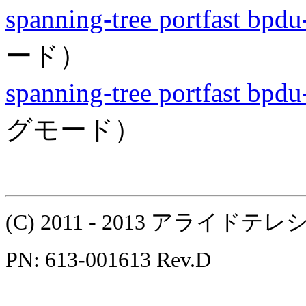
spanning-tree portfast bpdu
ード）
spanning-tree portfast bpdu
グモード）
(C) 2011 - 2013 アラ
PN: 613-001613 Rev.D