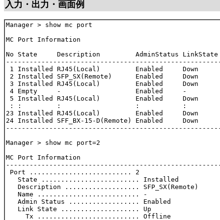
入力・出力・画面例
Manager > show mc port

MC Port Information

No State     Description         AdminStatus LinkState 
-------------------------------------------------------
 1 Installed RJ45(Local)         Enabled     Down      
 2 Installed SFP_SX(Remote)      Enabled     Down      
 3 Installed RJ45(Local)         Enabled     Down      
 4 Empty     -                   Enabled     -         
 5 Installed RJ45(Local)         Enabled     Down      
 : :         :                   :           :         
23 Installed RJ45(Local)         Enabled     Down      
24 Installed SFF_BX-15-D(Remote) Enabled     Down      
-------------------------------------------------------
Manager > show mc port=2

MC Port Information

-------------------------------------------------------
 Port .......................... 2

   State ......................... Installed

   Description ................... SFP_SX(Remote)

   Name .......................... -

   Admin Status .................. Enabled

   Link State .................... Up

     Tx .......................... Offline
