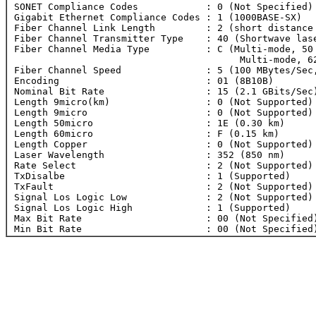
 SONET Compliance Codes            : 0 (Not Specified)

 Gigabit Ethernet Compliance Codes : 1 (1000BASE-SX)

 Fiber Channel Link Length         : 2 (short distance 
 Fiber Channel Transmitter Type    : 40 (Shortwave lase
 Fiber Channel Media Type          : C (Multi-mode, 50 
                                         Multi-mode, 62
 Fiber Channel Speed               : 5 (100 MBytes/Sec,
 Encoding                          : 01 (8B10B)

 Nominal Bit Rate                  : 15 (2.1 GBits/Sec)
 Length 9micro(km)                 : 0 (Not Supported)

 Length 9micro                     : 0 (Not Supported)

 Length 50micro                    : 1E (0.30 km)

 Length 60micro                    : F (0.15 km)

 Length Copper                     : 0 (Not Supported)

 Laser Wavelength                  : 352 (850 nm)

 Rate Select                       : 2 (Not Supported)

 TxDisalbe                         : 1 (Supported)

 TxFault                           : 2 (Not Supported)

 Signal Los Logic Low              : 2 (Not Supported)

 Signal Los Logic High             : 1 (Supported)

 Max Bit Rate                      : 00 (Not Specified)