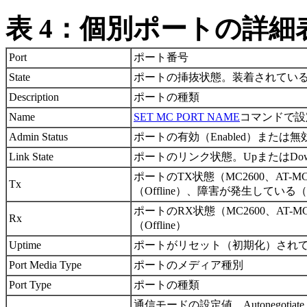
表 4：個別ポートの詳細
Port
ポート番号
State
ポートの挿抜状態。装着されている（In
Description
ポートの種類
Name
SET MC PORT NAME
コマンドで設
Admin Status
ポートの有効（Enabled）または無効（
Link State
ポートのリンク状態。UpまたはDo
ポートのTX状態（MC2600、AT-M
Tx
（Offline）、障害が発生している（F
ポートのRX状態（MC2600、AT-M
Rx
（Offline）
Uptime
ポートがリセット（初期化）されてから現
Port Media Type
ポートのメディア種別
Port Type
ポートの種類
通信モードの設定値。Autonegotiate、