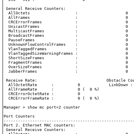
 General Receive Counters:

  AllOctets                   :                    0

  AllFrames                   :                    0

  CRCErrorFrames              :                    0

  UnicastFrames               :                    0

  MulticastFrames             :                    0

  BroadcastFrames             :                    0

  PauseFrames                 :                    0

  UnknownFlowControlFrames    :                    0

  VlanTaggedFrames            :                    0

  VlanTaggedSizeWarningFrames :                    0

  ShortSizeFrames             :                    0

  FragmentFrames              :                    0

  OverSizeFrames              :                    0

  JabberFrames                :                    0

 Receive Rate:                             Obstacle Cou
  AllOctetRate      :          0            LinkDown : 
  AllFrameRate      :          0 (  0 %)

  CRCErrorOctetRate :          0

  CRCErrorFrameRate :          0 (  0 %)

Manager > show mc port=2 counter

Port Counters

-------------------------------------------------------
Port 2. Ethernet MAC counters:

 General Receive Counters:
