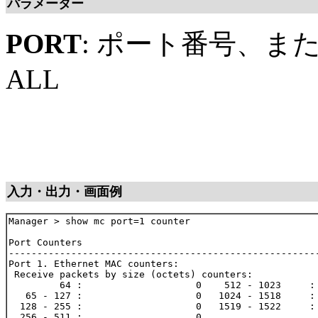
パラメーター
PORT
: ポート番号、ま
ALL
入力・出力・画面例
Manager > show mc port=1 counter

Port Counters

-------------------------------------------------------
Port 1. Ethernet MAC counters:

 Receive packets by size (octets) counters:

         64 :                    0    512 - 1023     : 
   65 - 127 :                    0   1024 - 1518     : 
  128 - 255 :                    0   1519 - 1522     : 
  256 - 511 :                    0
