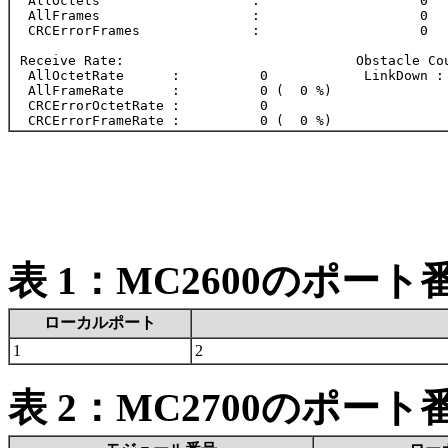
  AllOctets                   :                    0

  AllFrames                   :                    0

  CRCErrorFrames              :                    0

 Receive Rate:                             Obstacle Cou
  AllOctetRate      :          0            LinkDown : 
  AllFrameRate      :          0 (  0 %)

  CRCErrorOctetRate :          0

表 1：MC2600のポート
ローカルポート
1
2
表 2：MC2700のポート