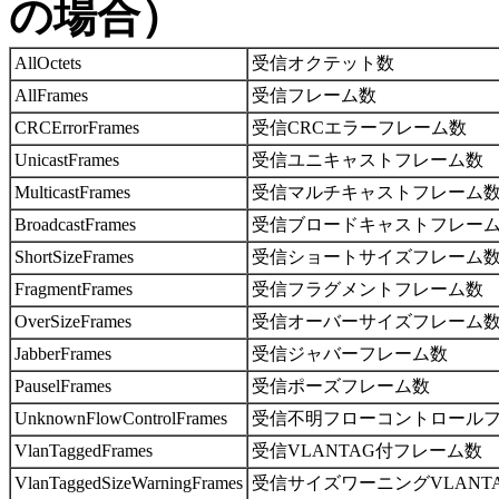
の場合）
AllOctets
受信オクテット数
AllFrames
受信フレーム数
CRCErrorFrames
受信CRCエラーフレーム数
UnicastFrames
受信ユニキャストフレーム数
MulticastFrames
受信マルチキャストフレーム
BroadcastFrames
受信ブロードキャストフレー
ShortSizeFrames
受信ショートサイズフレーム
FragmentFrames
受信フラグメントフレーム数
OverSizeFrames
受信オーバーサイズフレーム
JabberFrames
受信ジャバーフレーム数
PauselFrames
受信ポーズフレーム数
UnknownFlowControlFrames
受信不明フローコントロール
VlanTaggedFrames
受信VLANTAG付フレーム数
VlanTaggedSizeWarningFrames
受信サイズワーニングVLANT