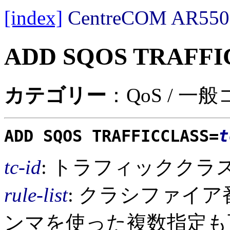
[index]
CentreCOM AR
ADD SQOS TRAFFI
カテゴリー
：QoS / 一
ADD SQOS TRAFFICCLASS=
t
tc-id
: トラフィッククラス
rule-list
: クラシファイア
ンマを使った複数指定も