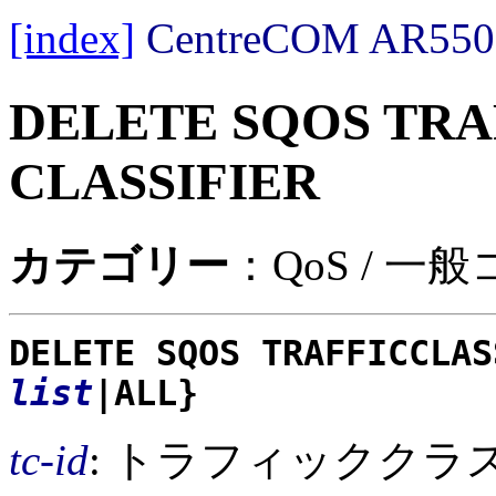
[index]
CentreCOM AR
DELETE SQOS TRA
CLASSIFIER
カテゴリー
：QoS / 一
DELETE SQOS TRAFFICCLAS
list
|ALL}
tc-id
: トラフィッククラス