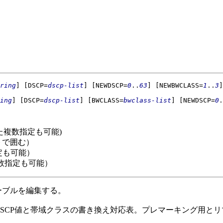
ring
]
[DSCP=
dscp-list
]
[NEWDSCP=
0
..
63
]
[NEWBWCLASS=
1
..
3
]
ing
]
[DSCP=
dscp-list
]
[BWCLASS=
bwclass-list
]
[NEWDSCP=
0
.
った複数指定も可能)
トで囲む）
定も可能）
複数指定も可能）
ーブルを編集する。
DSCP値と帯域クラスの書き換え対応表。プレマーキング用と