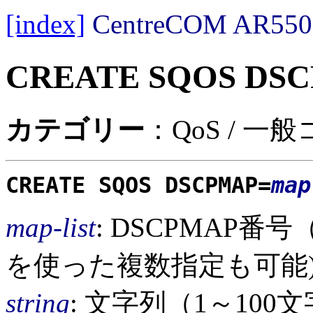
[index]
CentreCOM AR
CREATE SQOS DS
カテゴリー
：QoS / 一
CREATE SQOS DSCPMAP=
map
map-list
: DSCPMAP番
を使った複数指定も可能
string
: 文字列（1～10