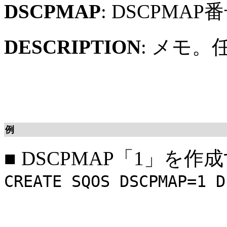
DSCPMAP
: DSCPM
DESCRIPTION
: メモ
例
■
DSCPMAP「1」を作
CREATE SQOS DSCPMAP=1 D