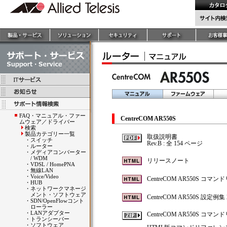
FAQ・マニュアル・ファー
CentreCOM AR550S
ムウェア／ドライバー
検索
製品カテゴリー一覧
取扱説明書
・
スイッチ
Rev.B : 全 154 ページ
・
ルーター
・
メディアコンバーター
/ WDM
リリースノート
・
VDSL / HomePNA
・
無線LAN
・
Voice/Video
CentreCOM AR550S コマンドリ
・
HUB
・
ネットワークマネージ
メント・ソフトウェア
CentreCOM AR550S 設定例集 2.9
・
SDN/OpenFlowコント
ローラー
・
LANアダプター
CentreCOM AR550S
・
トランシーバー
・
ソフトウェア