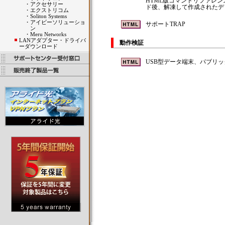
HTML版コマンドリファレ
・
アクセサリー
ド後、解凍して作成されたディレ
・
エクストリコム
・
Soliton Systems
・
アイビーソリューショ
サポートTRAP
ン
・
Meru Networks
LANアダプター・ドライバ
動作検証
ーダウンロード
USB型データ端末、パブリッ