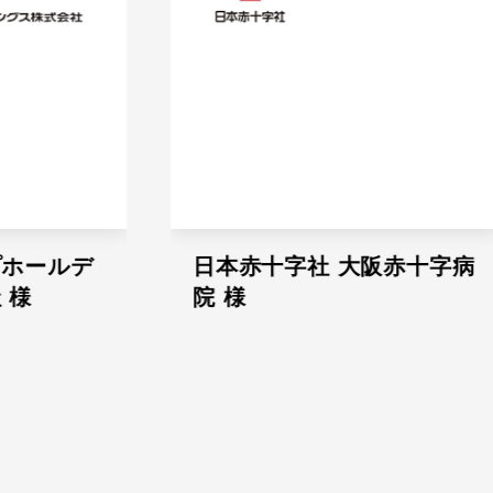
赤十字社 大阪赤十字病
日本大学医学部
様
院 様