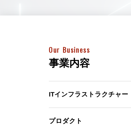
Our Business
事業内容
ITインフラストラクチャー
プロダクト