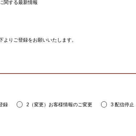
ビゲーション
視
システム構成アシスト
に関する最新情報
クラ
Platf
セキュ
他
SAS
連資料・証明書など
下よりご登録をお願いいたします。
オフ
証
光回
品・サービス連携 企業一覧
製品
了予定製品／販売終了製品
登録
2（変更）お客様情報のご変更
3 配信停止