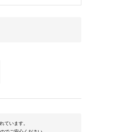
実施するため
様にとって有益と弊社が考える情報
新の情報をお客様にお伝えするため
たれています。
のでご安心ください。