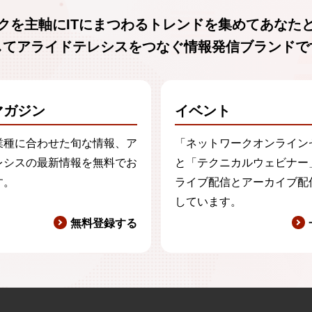
クを主軸に
ITにまつわるトレンド
を集めて
あなた
からのサービスの提供にお客様の個人情報が不可欠な場合は当
してアライドテレシスをつなぐ
情報発信ブランド
で
て
います。
マガジン
イベント
業種に合わせた旬な情報、ア
「ネットワークオンライン
クセス先
レシスの最新情報を無料でお
と「テクニカルウェビナー
y/privacy/
す。
ライブ配信とアーカイブ配
しています。
無料登録する