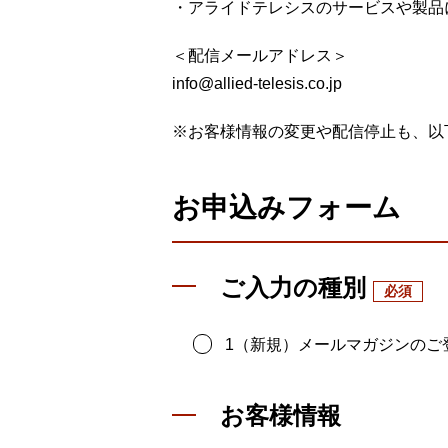
製品ナ
映像監
・アライドテレシスのサービスや製品
＜配信メールアドレス＞
その
info@allied-telesis.co.jp
製品関
※お客様情報の変更や配信停止も、以
動作検
お申込みフォーム
他社製
販売終
ご入力の種別
1（新規）メールマガジンのご
お客様情報