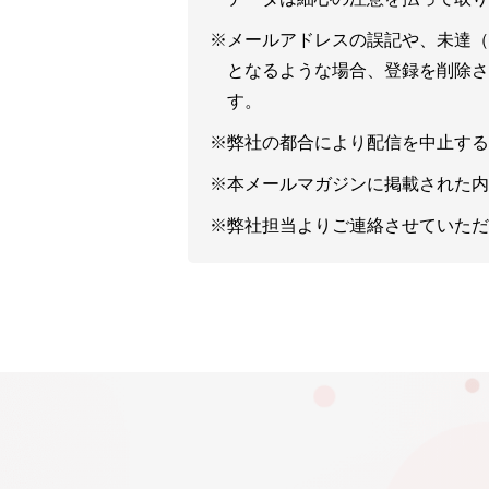
第三者に提供することはございま
※メールアドレスの誤記や、未達（
となるような場合、登録を削除さ
e）委託について
す。
処理を委託する場合がございます
※弊社の都合により配信を中止する
f）開示等窓口
※本メールマガジンに掲載された内
利用目的や個人情報の開示、訂正
※弊社担当よりご連絡させていただ
〒141-0031
東京都品川区西五反田7-21-11 第2
アライドテレシス株式会社 情報セ
弊社の個人情報保護に関するお問
E-mail：
privacy@allied-telesis.co.j