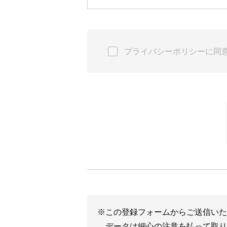
b）個人情報保護管理者
情報セキュリティ担当取締役
プライバシーポリシーに同
c）利用目的
1. お客様の会社名、氏名、住所
（1） 弊社のネットワーク関連製
（2） 弊社のネットワーク関連
（3） イベント、セミナー、キ
を提供するため
（4） その他必要に応じてお客様
2. 取得した閲覧履歴や購買履歴
（1） お客様のご利用状況や趣向
（2） お客様のご利用状況や趣
（3） 弊社のネットワーク関連製
※この登録フォームからご送信いた
d）第三者提供について
データは細心の注意を払って取り