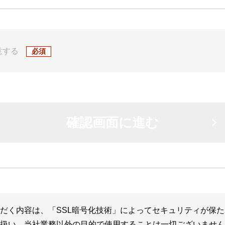
意する
、電話番号等を以下の目的で利用します。
品及びサービスに関する最新の情報をお客様にお伝えするため
製品又はサービスをご購入いただいたお客様に対するサービスを
ャンペーン等、弊社及び弊社のビジネス・パートナーからのお客
にコンタクトするため
等の情報を分析して、以下の目的で利用します。
に応じ、弊社Webサイトをカスタマイズするため
向に応じ、弊社のネットワーク関連製品及びサービスに関する最
品及びサービスの利用状況及び利用環境を含む市場調査のため
だく内容は、「SSL暗号化技術」によってセキュリティが保
扱い、当社業務以外の目的で使用することは一切ございません