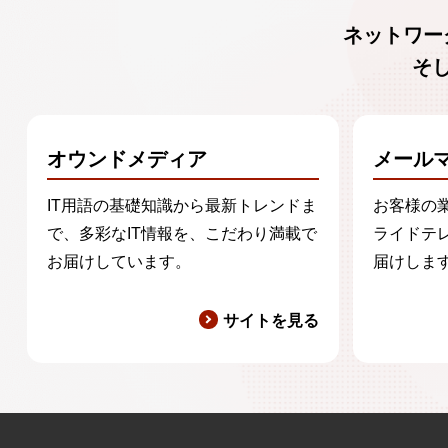
g）ご同意いただけない場合
ネットワー
ご同意いただけないときは、弊社
そ
り得ます。
h）クッキー(cookie)の使用につい
cookieにより取得することがござ
オウンドメディア
メール
IT用語の基礎知識から最新トレンドま
お客様の
弊社プライバシーポリシーへのア
で、多彩なIT情報を、こだわり満載で
ライドテ
https://www.allied-telesis.co.jp/polic
お届けしています。
届けしま
サイトを見る