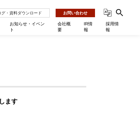
ログ・資料ダウンロード
お問い合わせ
お知らせ・イベン
会社概
IR情
採用情
ト
要
報
報
ビス
ント
ーション連携 AMF-SEC
業所一覧
用
機関向け
あるご質問 / お困りのときに
インバックアップ
プ会社一覧
体向け
発生時に必要な情報
ナー
展示会・学会
援 Net.Pro
型インシデントレスポンス訓練基盤 NetQuest
ト
ーシティ推進
高・教育委員会向け
サイトサービス契約中のお客様へ
 Net.Monitor
m
ステークホルダー方針
向け
 Net.Assist
します
業向け
守 Net.Cover
向け
理 Net.AMF
研修 Net.Campus