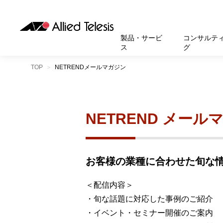
製品・サービ
コンサルテ
ス
グ
TOP
NETRENDメールマガジン
製品
お知
無線LA
SASEソ
お知ら
医療・
基本情
新卒採
製品・サービス
ソリューション
セキュリティ
サポート
お客様事例
お知らせ・イベント
会社概要
採用情報
帯域強
セキュリテ
規約一
官公庁
沿革
スイッ
重要な
トップページへ
トップページへ
トップページへ
トップページへ
トップページへ
トップページへ
NETREND メール
運用管
運用支援 N
マニュ
小中高
受賞・
UTM
クラウ
サポー
大学
環境保
セキュ
お客様の業種に合わせた旬な
サーバ
アカデ
データ
＜配信内容＞
・旬な話題に対応した事例のご紹介
製品
BCP対
・イベント・セミナー開催のご案内