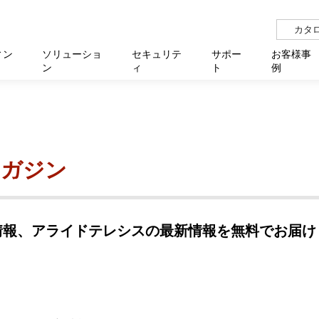
カタ
ィン
ソリューショ
セキュリテ
サポー
お客様事
ン
ィ
ト
例
らせ
サー
イベ
N
リューション Allied SecureWAN
せ
福祉
報
用
アプリケ
製造業
国内事
中途採
医療
よく
化
ィ対策・支援 Net.CyberSecurity
覧
・自治体
オフラ
企業
グルー
自治
障害
チ
お知らせ
無線LAN
セミ
導入支
マガジン
クラウド
理
et.Monitor
アル・ファームウェア
等学校
認定
イベン
ダイバ
小中
オン
運用支援
／ルーター
ネットワーク管理
Platfor
ド管理
ト対象バージョン一覧
全活動
マルチ
大学
業務代行
リティ
メディアコンバーター
情報、アライドテレシスの最新情報を無料でお届け
ー仮想化
製造
製品保
ミック製品
パートナー製品
センター
企業
統合管
を探す
策
教育・