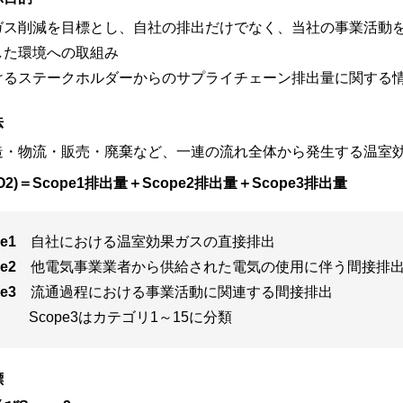
ガス削減を目標とし、自社の排出だけでなく、当社の事業活動
した環境への取組み
けるステークホルダーからのサプライチェーン排出量に関する
法
造・物流・販売・廃棄など、一連の流れ全体から発生する温室
O2)＝
Scope1排出量＋Scope2排出量＋Scope3排出量
e1
自社における温室効果ガスの直接排出
e2
他電気事業業者から供給された電気の使用に伴う間接排
e3
流通過程における事業活動に関連する間接排出
Scope3はカテゴリ1～15に分類
標