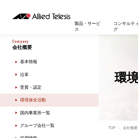
製品・サービ
コンサルテ
ス
グ
Company
会社概要
製品
お知
無線LA
SASEソ
お知ら
医療・
基本情
新卒採
製品・サービス
ソリューション
セキュリティ
サポート
お客様事例
お知らせ・イベント
会社概要
採用情報
基本情報
帯域強
セキュリテ
規約一
官公庁
沿革
スイッ
重要な
トップページへ
トップページへ
トップページへ
トップページへ
トップページへ
トップページへ
環
沿革
運用管
運用支援 N
マニュ
小中高
受賞・
UTM
受賞・認定
クラウ
サポー
大学
環境保
セキュ
環境保全活動
サーバ
アカデ
国内事業所一覧
データ
製品
グループ会社一覧
BCP対
TOP
会社概要