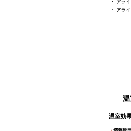
アライ
アライ
温
温室効果
情報開