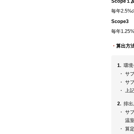
Scope１
毎年2.5
Scope3
毎年1.2
算出方
環境
サ
サ
上
排出
サ
温
算