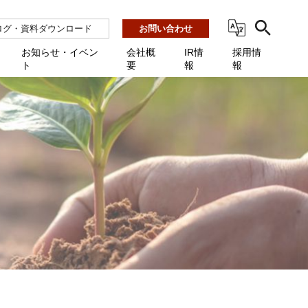
ログ・資料ダウンロード
お問い合わせ
お知らせ・イベン
会社概
IR情
採用情
ト
要
報
報
ビス
ント
ーション連携 AMF-SEC
業所一覧
用
機関向け
あるご質問 / お困りのときに
インバックアップ
プ会社一覧
体向け
発生時に必要な情報
ナー
展示会・学会
援 Net.Pro
型インシデントレスポンス訓練基盤 NetQuest
ト
ーシティ推進
高・教育委員会向け
サイトサービス契約中のお客様へ
 Net.Monitor
m
ステークホルダー方針
向け
 Net.Assist
業向け
守 Net.Cover
向け
理 Net.AMF
研修 Net.Campus