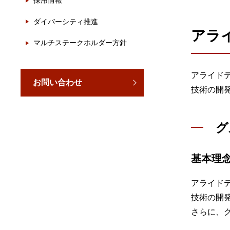
採用情報
製品ナ
映像監
ダイバーシティ推進
アラ
その
マルチステークホルダー方針
製品関
アライド
お問い合わせ
動作検
技術の開
他社製
グ
販売終
基本理
アライド
技術の開
さらに、