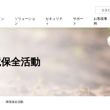
カタ
ィン
ソリューショ
セキュリテ
サポー
お客様事
ン
ィ
ト
例
らせ
サー
イベ
N
リューション Allied SecureWAN
せ
福祉
報
用
アプリケ
製造業
国内事
中途採
医療
よく
化
ィ対策・支援 Net.CyberSecurity
覧
・自治体
オフラ
企業
グルー
自治
障害
チ
お知らせ
無線LAN
セミ
導入支
境保全活動
クラウド
理
et.Monitor
アル・ファームウェア
等学校
認定
イベン
ダイバ
小中
オン
運用支援
／ルーター
ネットワーク管理
Platfor
ド管理
ト対象バージョン一覧
全活動
マルチ
大学
業務代行
リティ
メディアコンバーター
ー仮想化
製造
製品保
ミック製品
パートナー製品
センター
企業
統合管
を探す
策
教育・
環境保全活動