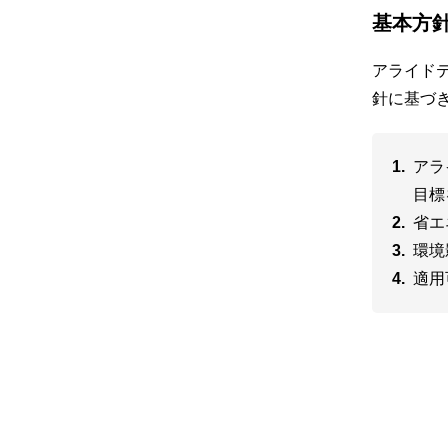
基本方
アライド
針に基づ
アラ
目標
省エ
環境
適用