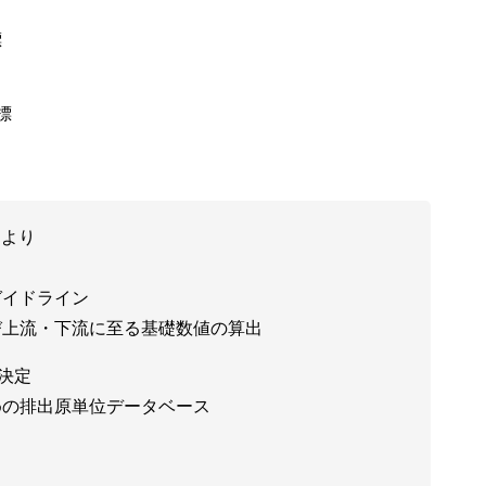
標
標
ムより
ガイドライン
び上流・下流に至る基礎数値の算出
決定
めの排出原単位データベース