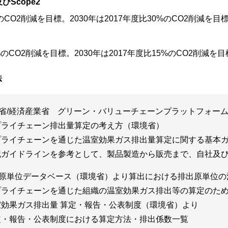
及びScope2
%のCO2削減を目標。2030年は2017年度比30%のCO2削減を目
5%のCO2削減を目標。2030年は2017年度比15%のCO2削減を目
法
省/経済産業省
グリーン・バリューチェーンプラットフォー
プライチェーン排出量算定の考え方（環境省）
プライチェーンを通じた温室効果ガス排出量算定に関する基本
記ガイドラインを参考として、製品製造から販売まで、自社及
原単位データベース（環境省）より算出における排出原単位の
プライチェーンを通じた組織の温室効果ガス排出等の算定のた
室効果ガス排出量 算定・報告・公表制度（環境省）より
定・報告・公表制度における算定方法・排出係数一覧