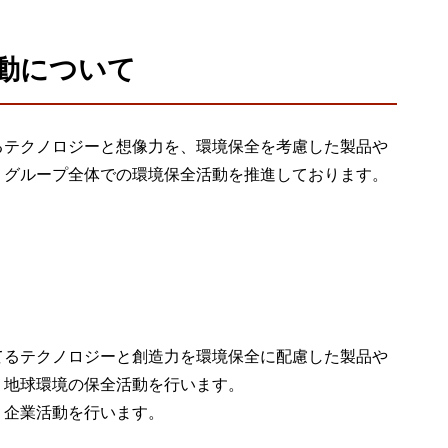
ウド型インシデントレスポンス訓練基盤 NetQuest
orm
動について
リティ対策・支援 Net.CyberSecurity
Eソリューション Allied SecureWAN
るテクノロジーと想像力を、環境保全を考慮した製品や
ラインバックアップ
、グループ全体での環境保全活動を推進しております。
線 アライド光
サブスクリプション
てるテクノロジーと創造力を環境保全に配慮した製品や
、地球環境の保全活動を行います。
、企業活動を行います。