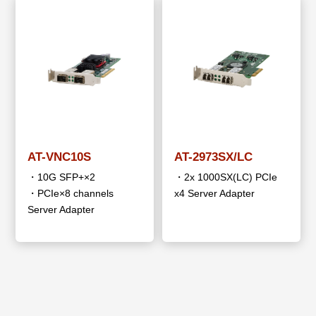
AT-VNC10S
AT-2973SX/LC
・10G SFP+×2
・2x 1000SX(LC) PCIe
・PCIe×8 channels
x4 Server Adapter
Server Adapter