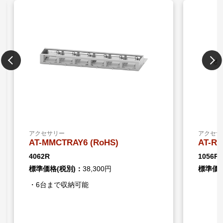
アクセサリー
ア
AT-RKMT-SL01 (RoHS)
A
1056R
47
標準価格(税別)：
60,000円
標