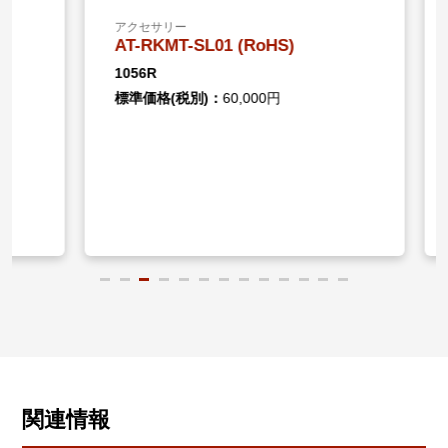
アクセサリー
アクセサ
AT-RKMT-SL01 (RoHS)
AT-RK
1056R
0715R
標準価格(税別)：
60,000円
標準価格
関連情報