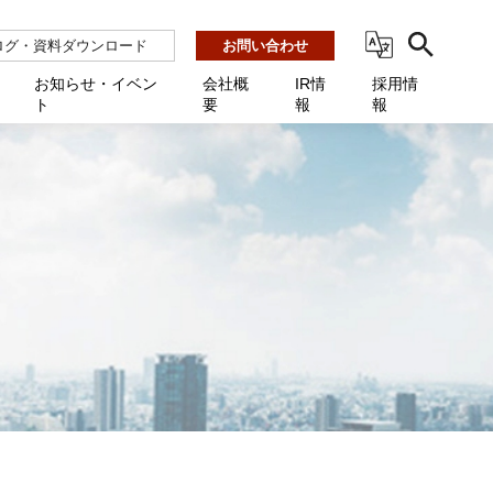
ログ・資料ダウンロード
お問い合わせ
お知らせ・イベン
会社概
IR情
採用情
ト
要
報
報
ビス
ント
ーション連携 AMF-SEC
業所一覧
用
機関向け
あるご質問 / お困りのときに
インバックアップ
プ会社一覧
体向け
発生時に必要な情報
ナー
展示会・学会
援 Net.Pro
型インシデントレスポンス訓練基盤 NetQuest
ト
ーシティ推進
高・教育委員会向け
サイトサービス契約中のお客様へ
 Net.Monitor
m
ステークホルダー方針
向け
 Net.Assist
業向け
守 Net.Cover
向け
理 Net.AMF
研修 Net.Campus