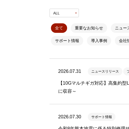
製品ナ
映像監
その
全て
重要なお知らせ
ニュー
製品関
サポート情報
導入事例
会社
動作検
他社製
2026.07.31
販売終
ニュースリリース
【10Gマルチギガ対応】高集約型L3
に収容～
2026.07.30
サポート情報
令和8年熊本地震に係る特別修理