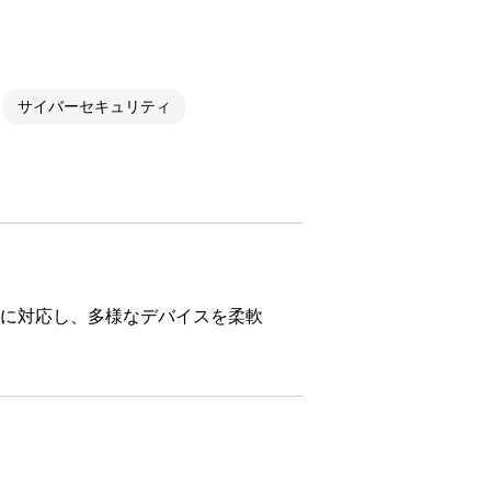
ウド型インシデントレスポンス訓練基盤 NetQuest
orm
リティ対策・支援 Net.CyberSecurity
サイバーセキュリティ
Eソリューション Allied SecureWAN
ラインバックアップ
線 アライド光
サブスクリプション
+給電に対応し、多様なデバイスを柔軟