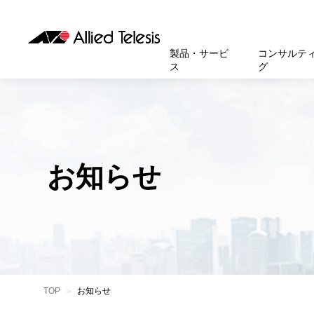
製品・サービ
コンサルテ
ス
グ
製品
お知
無線LA
SASEソ
お知ら
医療・
基本情
新卒採
製品・サービス
ソリューション
セキュリティ
サポート
お客様事例
お知らせ・イベント
会社概要
採用情報
帯域強
セキュリテ
規約一
官公庁
沿革
スイッ
重要な
トップページへ
トップページへ
トップページへ
トップページへ
トップページへ
トップページへ
お知らせ
運用管
運用支援 N
マニュ
小中高
受賞・
UTM
クラウ
サポー
大学
環境保
セキュ
サーバ
アカデ
データ
製品
BCP対
TOP
お知らせ