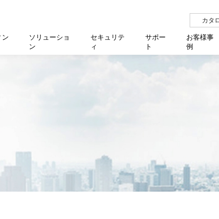
カタ
ィン
ソリューショ
セキュリテ
サポー
お客様事
ン
ィ
ト
例
らせ
サー
イベ
N
リューション Allied SecureWAN
せ
福祉
報
用
アプリケ
製造業
国内事
中途採
医療
よく
化
ィ対策・支援 Net.CyberSecurity
覧
・自治体
オフラ
企業
グルー
自治
障害
チ
お知らせ
無線LAN
セミ
導入支
クラウド
理
et.Monitor
アル・ファームウェア
等学校
認定
イベン
ダイバ
小中
オン
運用支援
／ルーター
ネットワーク管理
Platfor
ド管理
ト対象バージョン一覧
全活動
マルチ
大学
業務代行
リティ
メディアコンバーター
ー仮想化
製造
製品保
ミック製品
パートナー製品
センター
企業
統合管
を探す
策
教育・