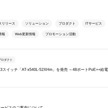
ビゲーション
視
システム構成アシスト
クラ
Platf
セキュ
他
スリリース
ソリューション
プロダクト
ITサービス
SAS
連資料・証明書など
情報
Web更新情報
プロモーション活動
オフ
証
光回
品・サービス連携 企業一覧
製品
了予定製品／販売終了製品
プロダクト
スイッチ「AT-x540L-52XHm」を発売 ～48ポートPoE+
サービスのご案内について