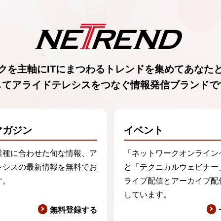
クを主軸に
ITにまつわるトレンド
を集めて
あなた
してアライドテレシスをつなぐ
情報発信ブランド
で
マガジン
イベント
業種に合わせた旬な情報、ア
「ネットワークオンライン
レシスの最新情報を無料でお
と「テクニカルウェビナー
す。
ライブ配信とアーカイブ配
しています。
無料登録する