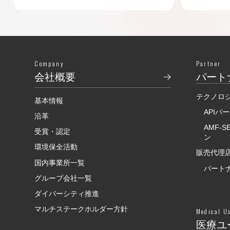
Company
Partner
会社概要
パート
テクノロ
基本情報
APIパ
沿革
AMF-
受賞・認定
ン
環境保全活動
販売代理店
国内事業所一覧
パート
グループ会社一覧
ダイバーシティ推進
マルチステークホルダー方針
Medical U
医療ユ