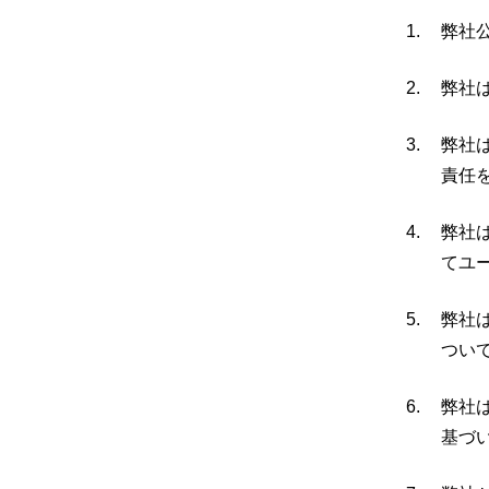
弊社
弊社
弊社
責任
弊社
てユ
弊社
つい
弊社
基づ