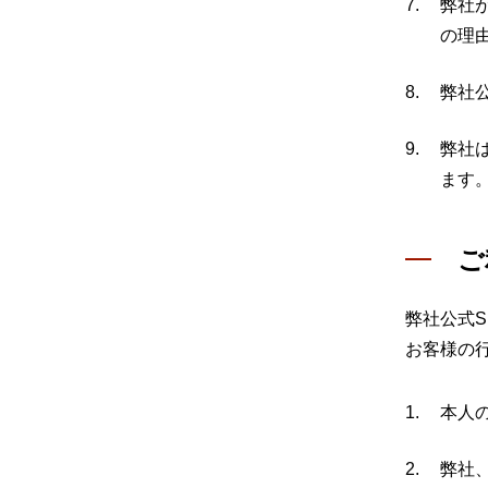
弊社
の理
弊社
弊社
ます
ご
弊社公式
お客様の
本人
弊社