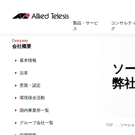
製品・サービ
コンサルテ
ス
グ
Company
会社概要
製品
お知
無線LA
SASEソ
お知ら
医療・
基本情
新卒採
製品・サービス
ソリューション
セキュリティ
サポート
お客様事例
お知らせ・イベント
会社概要
採用情報
基本情報
帯域強
セキュリテ
規約一
官公庁
沿革
スイッ
重要な
トップページへ
トップページへ
トップページへ
トップページへ
トップページへ
トップページへ
ソ
沿革
運用管
運用支援 N
マニュ
小中高
受賞・
UTM
弊
受賞・認定
クラウ
サポー
大学
環境保
セキュ
環境保全活動
サーバ
アカデ
国内事業所一覧
データ
製品
グループ会社一覧
BCP対
TOP
ソーシャ