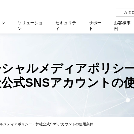
カタ
ィン
ソリューショ
セキュリテ
サポー
お客様事
ン
ィ
ト
例
らせ
サー
イベ
N
リューション Allied SecureWAN
せ
福祉
報
用
アプリケ
製造業
国内事
中途採
医療
よく
化
ィ対策・支援 Net.CyberSecurity
覧
・自治体
オフラ
企業
グルー
自治
障害
チ
お知らせ
無線LAN
セミ
導入支
ーシャルメディアポリシ
クラウド
理
et.Monitor
アル・ファームウェア
等学校
認定
イベン
ダイバ
小中
オン
運用支援
／ルーター
ネットワーク管理
社公式SNSアカウントの
Platfor
ド管理
ト対象バージョン一覧
全活動
マルチ
大学
業務代行
リティ
メディアコンバーター
ー仮想化
製造
製品保
ミック製品
パートナー製品
センター
企業
統合管
を探す
策
教育・
ルメディアポリシー・弊社公式SNSアカウントの使用条件