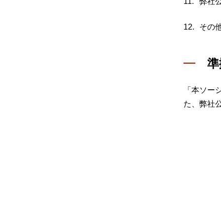
弊社
その
準
「本ソー
た、弊社