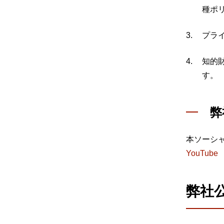
種ポ
プラ
知的
す。
弊
本ソーシ
YouTube
弊社