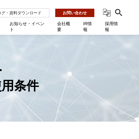
ログ・資料ダウンロード
お問い合わせ
お知らせ・イベン
会社概
IR情
採用情
ト
要
報
報
ビス
ント
ーション連携 AMF-SEC
業所一覧
用
機関向け
あるご質問 / お困りのときに
インバックアップ
プ会社一覧
体向け
発生時に必要な情報
ナー
展示会・学会
援 Net.Pro
ー
型インシデントレスポンス訓練基盤 NetQuest
ト
ーシティ推進
高・教育委員会向け
サイトサービス契約中のお客様へ
 Net.Monitor
使用条件
m
ステークホルダー方針
向け
 Net.Assist
業向け
守 Net.Cover
向け
理 Net.AMF
研修 Net.Campus