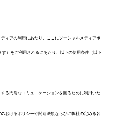
ウド型インシデントレスポンス訓練基盤 NetQuest
orm
リティ対策・支援 Net.CyberSecurity
Eソリューション Allied SecureWAN
メディアの利用にあたり、ここにソーシャルメディアポ
ラインバックアップ
線 アライド光
います）をご利用されるにあたり、以下の使用条件（以下
サブスクリプション
とする円滑なコミュニケーションを図るために利用いた
アのおけるポリシーや関連法規ならびに弊社の定める各