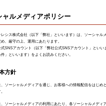
ビゲーション
視
システム構成アシスト
クラ
Platf
シャルメディアポリシー
セキュ
他
SAS
連資料・証明書など
テレシス株式会社（以下「弊社」といいます）は、ソーシャル
オフ
証
定め、厳守の上、運用にあたります。
光回
公式SNSアカウント（以下「弊社公式SNSアカウント」とい
品・サービス連携 企業一覧
条件」といいます）をよくお読みください。
製品
了予定製品／販売終了製品
本方針
は、ソーシャルメディアを通じ、お客様への情報配信をはじめ
す。
は、ソーシャルメディアの利用にあたり、各ソーシャルメディ