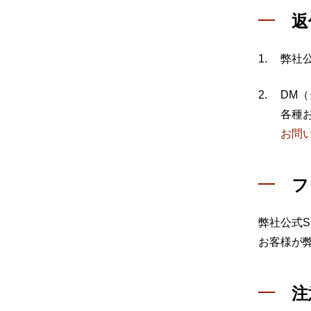
返
弊社
DM
各種
お問
フ
弊社公式
お客様が
注