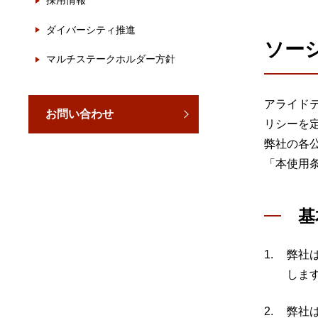
採用情報
製品ナ
映像監
ダイバーシティ推進
ソー
その
マルチステークホルダー方針
製品関
アライド
お問い合わせ
動作検
リシーを
弊社の各
他社製
「本使用
販売終
基
弊社
しま
弊社