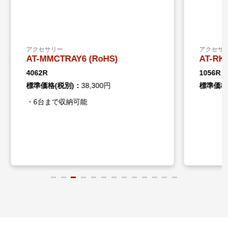
アクセサリー
アクセ
AT-RKMT-SL01 (RoHS)
AT-R
1056R
4732
標準価格(税別)：
60,000円
標準価