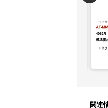
アクセサリー
アクセサ
AT-MMCTRAY6 (RoHS)
AT-RK
4062R
1056R
標準価格(税別)：
38,300円
標準価格
ット
・6台まで収納可能
関連