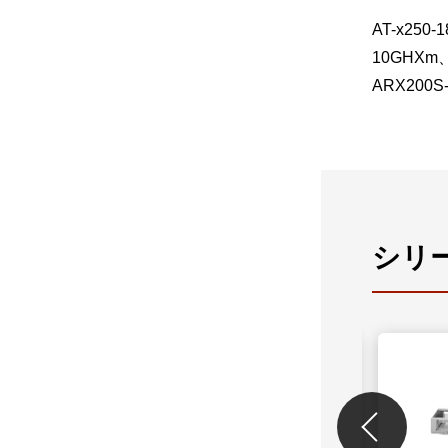
AT-x250-
10GHXm、
ARX200S
シリ