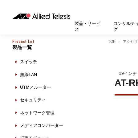
製品・サービ
コンサルテ
ス
グ
Product List
TOP
アクセサ
製品一覧
製品
お知
無線LA
SASEソ
お知ら
医療・
基本情
新卒採
製品・サービス
ソリューション
セキュリティ
サポート
お客様事例
お知らせ・イベント
会社概要
採用情報
スイッチ
帯域強
セキュリテ
規約一
官公庁
沿革
スイッ
重要な
トップページへ
トップページへ
トップページへ
トップページへ
トップページへ
トップページへ
19インチ
無線LAN
運用管
運用支援 N
マニュ
小中高
受賞・
UTM
AT-R
UTM／ルーター
クラウ
サポー
大学
環境保
セキュ
セキュリティ
サーバ
アカデ
ネットワーク管理
データ
製品
メディアコンバーター
BCP対