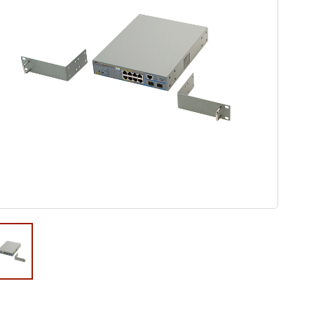
ウド型インシデントレスポンス訓練基盤 NetQuest
orm
リティ対策・支援 Net.CyberSecurity
Eソリューション Allied SecureWAN
ラインバックアップ
線 アライド光
サブスクリプション