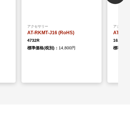
アクセサリー
アクセサ
AT-RKMT-J15 (RoHS)
AT-RKM
1629R
0054R
標準価格(税別)：
39,000円
標準価格