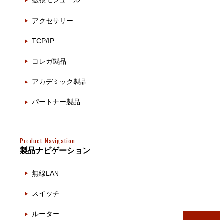
拡張モジュール
製品ナ
映像監
アクセサリー
その
TCP/IP
製品関
コレガ製品
動作検
アカデミック製品
他社製
パートナー製品
販売終
Product Navigation
製品ナビゲーション
無線LAN
スイッチ
ルーター