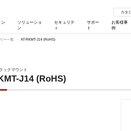
カタ
ィン
ソリューショ
セキュリテ
サポー
お客様事
ン
ィ
ト
例
リー一覧
AT-RKMT-J14 (RoHS)
らせ
サー
イベ
N
リューション Allied SecureWAN
せ
福祉
報
用
アプリケ
製造業
国内事
中途採
医療
よく
化
ィ対策・支援 Net.CyberSecurity
覧
・自治体
オフラ
企業
グルー
自治
障害
チ
お知らせ
無線LAN
セミ
導入支
ラックマウント
クラウド
理
et.Monitor
アル・ファームウェア
等学校
認定
イベン
ダイバ
小中
オン
運用支援
／ルーター
ネットワーク管理
KMT-J14 (RoHS)
Platfor
ド管理
ト対象バージョン一覧
全活動
マルチ
大学
業務代行
リティ
メディアコンバーター
ー仮想化
製造
製品保
ミック製品
パートナー製品
センター
企業
統合管
を探す
策
教育・