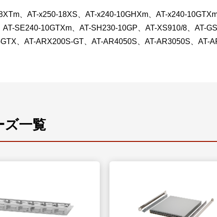
18XTm、AT-x250-18XS、AT-x240-10GHXm、AT-x240-10GTX
AT-SE240-10GTXm、AT-SH230-10GP、AT-XS910/8、AT-GS9
-GTX、AT-ARX200S-GT、AT-AR4050S、AT-AR3050S、AT-A
ーズ一覧