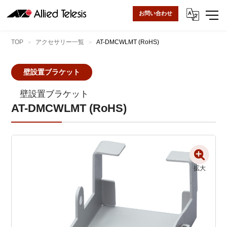
お問い合わせ
TOP
アクセサリー一覧
AT-DMCWLMT (RoHS)
壁設置ブラケット
壁設置ブラケット
AT-DMCWLMT (RoHS)
拡大
拡大