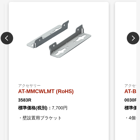
アクセサリー
アクセサ
AT-BRKT-J24 (RoHS)
AT-BR
0030R
0029R
標準価格(税別)：
8,100円
標準価格
・4個セット
・2個