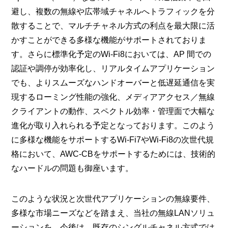
避し、複数の無線や広帯域チャネルへトラフィックを分
散することで、マルチチャネル方式の利点を最大限に活
かすことができる多様な機能がサポートされておりま
す。さらに標準化予定のWi-Fi8においては、AP 間での
認証や調停が効率化し、リアルタイムアプリケーション
でも、よりスムーズなハンドオーバーと低遅延通信を実
現するローミング性能の強化、メディアアクセス／無線
クライアントの動作、スペクトル効率・管理面で大幅な
進化が取り入れられる予定となっております。このよう
に多様な機能をサポートするWi-Fi7やWi-Fi8の次世代規
格において、AWC-CBをサポートするためには、技術的
なハードルの問題も御座います。
このような状況と次世代アプリケーションの無線要件、
多様な市場ニーズなどを踏まえ、当社の無線LANソリュ
ーションを、今後は、既存のシングルチャネル方式では