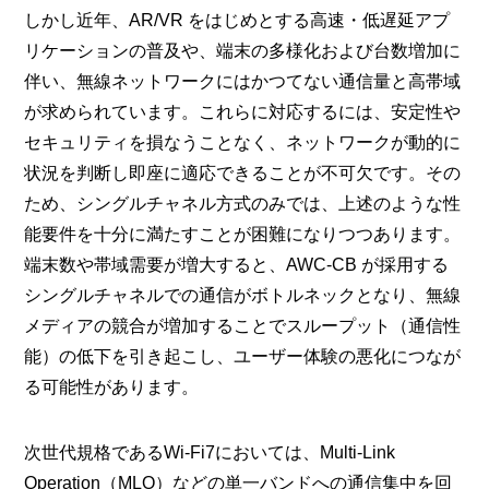
しかし近年、AR/VR をはじめとする高速・低遅延アプ
リケーションの普及や、端末の多様化および台数増加に
伴い、無線ネットワークにはかつてない通信量と高帯域
が求められています。これらに対応するには、安定性や
セキュリティを損なうことなく、ネットワークが動的に
状況を判断し即座に適応できることが不可欠です。その
ため、シングルチャネル方式のみでは、上述のような性
能要件を十分に満たすことが困難になりつつあります。
端末数や帯域需要が増大すると、AWC-CB が採用する
シングルチャネルでの通信がボトルネックとなり、無線
メディアの競合が増加することでスループット（通信性
能）の低下を引き起こし、ユーザー体験の悪化につなが
る可能性があります。
次世代規格であるWi-Fi7においては、Multi‑Link
Operation（MLO）などの単一バンドへの通信集中を回