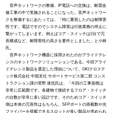
音声ネットワークの整備、IP電話への交換は、耐震改
修工事の中で実施されることになった。音声ネットワー
クを整備するにあたっては、「特に重視したのは耐障害
性です。電話ですのでシステム障害は行政業務の停止に
繋がってしまいます。例えばコア・スイッチは2台で冗
長構成など、耐障害性の高さを要件としました」と小林
氏。
音声ネットワーク機器に採用されたのがアライドテレ
シスのネットワークソリューションである。今回アライ
ドテレシス製品を選定した理由について、OKIクロステ
ック株式会社 中国支社 サポートサービス第二部 コンス
トラクション課の菅野 達也氏は、「今回の工事規模は
非常に広範囲です。各建物で接続するフロア・スイッチ
の台数が非常に多い設計です。そのためコア・スイッチ
側は本体の冗長性はもちろん、SFPポートの搭載数や光
ファイバーを搭載できるスロットが多い製品が求められ