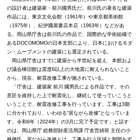
の設計者は建築家・前川國男氏だ。前川氏の著名な建築
作品には、東京文化会館（1961年）や東京都美術館
（1975年）、紀伊國屋書店本店（1963年）などがあ
る。岡山県庁舎は前川氏の作品で、国際的な学術組織で
あるDOCOMOMOの日本支部により、日本におけるモダ
ン・ムーブメントの建築にも選定されている。
岡山県庁舎はすでに建築から半世紀を超え、本館およ
び議会棟旧館は震度6以上の大地震に耐えられないこと
から、現在、耐震改修工事が施されている。
「庁舎は、建築家 前川 國男氏による作品です。その
意匠を維持した上で耐震化し、継続して使っていこうと
いうことで、耐震改修工事を行っています。工事は3期
に分かれており、いわゆる“居ながら改修”となっていま
す。令和6年（2024年）の3月に完了予定です」と話す
のは、岡山県庁 総務部財産活用課 庁舎営繕班 主任の小
林徹氏。居ながら改修とは、工事を行う区域と期間をず