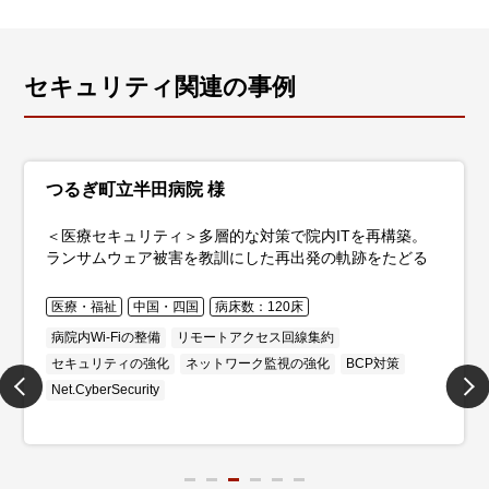
セキュリティ関連の事例
つるぎ町立半田病院 様
＜医療セキュリティ＞多層的な対策で院内ITを再構築。
ランサムウェア被害を教訓にした再出発の軌跡をたどる
医療・福祉
中国・四国
病床数：120床
病院内Wi-Fiの整備
リモートアクセス回線集約
セキュリティの強化
ネットワーク監視の強化
BCP対策
Net.CyberSecurity