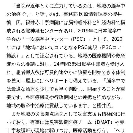
「当院が近年とくに注力しているのは、地域の脳卒中
の治療です」と話すのは、事務部 医療情報課長の櫻井
慎二氏。福井赤十字病院には脳神経外科と神経内科で構
成される脳神経センターがあり、2019年に日本脳卒中
学会の「一次脳卒中センター（PSC）」として、2020
年には「地域においてコアとなるPSC施設（PSCコア
施設）」として認定されている。地域の医療機関や救急
隊からの要請に対し、24時間365日脳卒中患者を受け入
れ、患者搬入後は可及的速やかに診療を開始できる体制
を整え、屋上にはヘリポートも備えている。「脳卒中で
は最適な治療を少しでも早く判断し、開始することが重
要です。各医療機関や行政機関との連携を強めながら、
地域の脳卒中治療に貢献していきます」と櫻井氏。
また地域の災害拠点病院として災害支援も積極的に行
っており、有事には災害派遣医療チーム（DMAT）や赤
十字救護班が現地に駆けつけ、医療活動を行う。「ヘリ