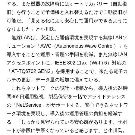
する。また機器の故障時にはオートリカバリー（自動復
旧）を行うことで予備機と入れ替えるだけで自動復旧が
可能だ。「見える化により安心して運用ができるように
なりました」と小川氏。
無線LANは、安定した通信環境を実現する無線LANソ
リューション「AWC（Autonomous Wave Control）」を
導入することで運用・管理の手間を削減。また無線LAN
アクセスポイントに、IEEE 802.11ax（Wi-Fi 6）対応の
「AT-TQ6702 GEN2」を採用することで、来たる電子カ
ルテの更新、データ量の増加に備えている。
これらネットワークの設計・構築から、導入後の24時
間365日運用監視、製品保守を一括でアライドテレシス
の「Net.Service」がサポートする。安心できるネットワ
ーク環境を実現し、導入後の運用管理の負担を軽減す
る。「しっかり見守られている安心感があります。サポ
ートが格段に手厚くなっていると感じます」と小川氏。