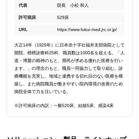
代表
院長 小松 和人
許可病床
529床
URL
https://www.fukui-med.jrc.or.jp/
大正14年（1925年）に日本赤十字社福井支部病院として
開院。標榜診療科25科、職員数は1000名を超える。「人
道・博愛の精神のもと、県民が求める優れた医療を行い
ます。」の理念のもと、職員一同協力して取り組む。診
療機能を充実し、地域と連携する切れ目のない医療を構
築し、また病院職員が働きやすい院内環境の改善のため
病院全体で力を注いでいる。
※許可病床の内訳：一般520床、結核5床、感染4床