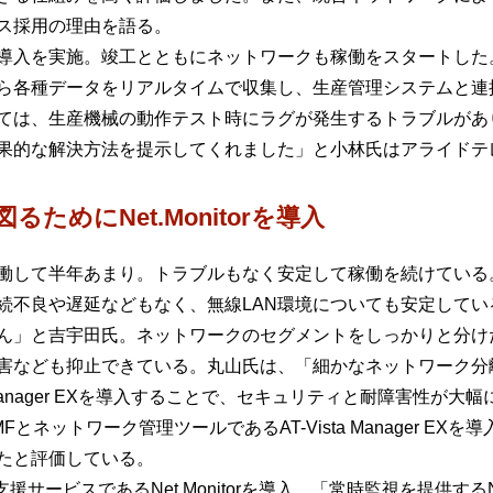
ス採用の理由を語る。
導入を実施。竣工とともにネットワークも稼働をスタートした
ら各種データをリアルタイムで収集し、生産管理システムと連
ては、生産機械の動作テスト時にラグが発生するトラブルがあ
果的な解決方法を提示してくれました」と小林氏はアライドテ
ためにNet.Monitorを導入
して半年あまり。トラブルもなく安定して稼働を続けている。工
続不良や遅延などもなく、無線LAN環境についても安定してい
ん」と吉宇田氏。ネットワークのセグメントをしっかりと分け
害なども抑止できている。丸山氏は、「細かなネットワーク分
a Manager EXを導入することで、セキュリティと耐障害性
ネットワーク管理ツールであるAT-Vista Manager E
たと評価している。
サービスであるNet.Monitorを導入。「常時監視を提供するNe