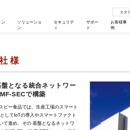
カタ
ィン
ソリューショ
セキュリテ
サポー
お客様事
ン
ィ
ト
例
らせ
サー
イベ
N
リューション Allied SecureWAN
せ
福祉
報
用
アプリケ
製造業
国内事
中途採
医療
よく
社 様
化
ィ対策・支援 Net.CyberSecurity
覧
・自治体
オフラ
企業
グルー
自治
障害
チ
お知らせ
無線LAN
セミ
導入支
クラウド
理
et.Monitor
アル・ファームウェア
等学校
認定
イベン
ダイバ
小中
オン
運用支援
／ルーター
ネットワーク管理
Platfor
ド管理
ト対象バージョン一覧
全活動
マルチ
大学
業務代行
基盤となる統合ネットワー
リティ
メディアコンバーター
MF-SECで構築
ー仮想化
製造
製品保
ミック製品
パートナー製品
スビー食品では、生産工場のスマート
センター
企業
統合管
としてIoTの導入やスマートファクト
を探す
策
教育・
いて進め、その 基盤となるネットワ