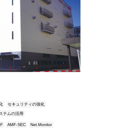
ウド型インシデントレスポンス訓練基盤 NetQuest
orm
リティ対策・支援 Net.CyberSecurity
Eソリューション Allied SecureWAN
ラインバックアップ
線 アライド光
サブスクリプション
化
セキュリティの強化
ステムの活用
F
AMF-SEC
Net.Monitor