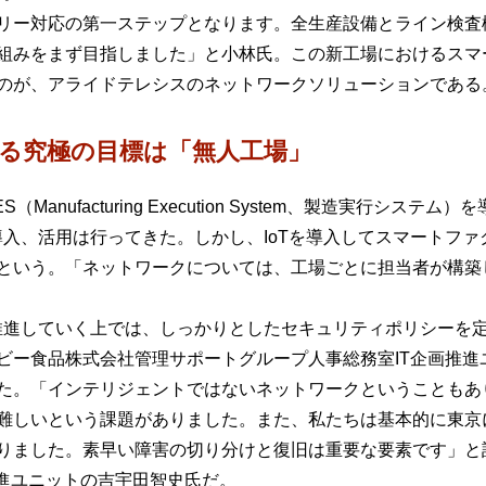
リー対応の第一ステップとなります。全生産設備とライン検査
組みをまず目指しました」と小林氏。この新工場におけるスマ
のが、アライドテレシスのネットワークソリューションである
る究極の目標は「無人工場」
nufacturing Execution System、製造実行シス
導入、活用は行ってきた。しかし、IoTを導入してスマートフ
という。「ネットワークについては、工場ごとに担当者が構築
を推進していく上では、しっかりとしたセキュリティポリシーを
ビー食品株式会社管理サポートグループ人事総務室IT企画推進
た。「インテリジェントではないネットワークということもあ
難しいという課題がありました。また、私たちは基本的に東京
りました。素早い障害の切り分けと復旧は重要な要素です」と
推進ユニットの吉宇田智史氏だ。