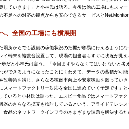
築していきます」と小林氏は語る。今後は他の工場にもスマー
足への対応の観点からも安心できるサービスとNet.Monito
へ、全国の工場にも横展開
た場所からでも設備の稼働状況の把握が容易に行えるようにな
レイ端末を複数台設置して、現場の担当者もすぐに状況が見え
一歩だと小林氏は言う。「今回まずやらなくてはいけないと考
れができるようになったことにくわえて、データの蓄積が可能
や改善策を講じ、さらなる稼働率向上や安定稼動を図っていき
にスマートファクトリー対応を全国に進めていく予定です」と
始していると小林氏は語った。エスビー食品ではスマートファク
機器のさらなる拡充も検討しているという。アライドテレシスで
ー食品のネットワークインフラのさまざまな課題を解決するた