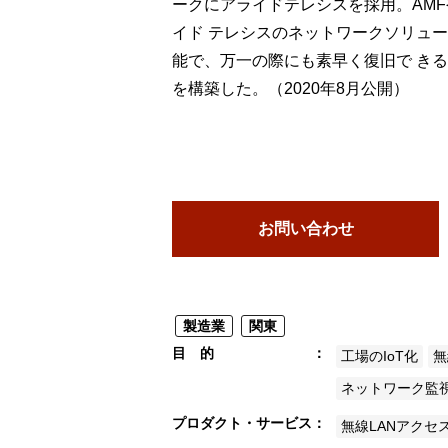
ークにアライドテレシスを採用。AMFや
製品ナ
映像監
イド テレシスのネットワークソリュ
能で、万一の際にも素早く復旧で き
その
を構築した。（2020年8月公開）
製品関
動作検
他社製
お問い合わせ
販売終
製造業
関東
目 的
工場のIoT化
無
ネットワーク監
プロダクト・サービス
無線LANアクセ