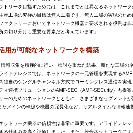
クトリーを目指すためには、これまでとは異なるネットワーク
生産工場の究極の目標は無人工場です。無人工場の実現のため
ファクトリーにおいてネットワーク機器に要求される役割は非
所の切り分けも重要な要素だと考えています」
活用が可能なネットワークを構築
る情報収集を積極的に行い、検討を重ねた結果、新たな工場の
テレシスでは、ネットワークの一元管理を実現するAMF（Autono
シス独自のシングルチャンネル方式でローミングレス通信を実現するAWC
、セキュリティ連携ソリューションのAMF-SEC（AMF-SECurity）も提
リーのためのネットワークとともに、さまざまなセグメントが
、またメインの幹線や機器の冗長化など、リアルタイムな情報連
ネットワーク機器の信頼性は非常に重要です。アライドテレシ
きる仕組みを高く評価しました。また、統合ネットワークによ