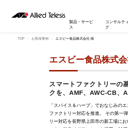
製品・サービ
コンサルテ
ス
グ
TOP
お客様事例
エスビー食品株式会社 様
製品
お知
無線LA
SASEソ
お知ら
医療・
基本情
新卒採
製品・サービス
ソリューション
セキュリティ
サポート
お客様事例
お知らせ・イベント
会社概要
採用情報
エスビー食品株式会
帯域強
セキュリテ
規約一
官公庁
沿革
スイッ
重要な
トップページへ
トップページへ
トップページへ
トップページへ
トップページへ
トップページへ
運用管
運用支援 N
マニュ
小中高
受賞・
UTM
クラウ
サポー
大学
環境保
スマートファクトリーの
セキュ
クを、AMF、AWC-CB、A
サーバ
アカデ
「スパイス＆ハーブ」でおなじみのエ
データ
ファクトリー対応を推進。 その第一弾
製品
BCP対
リー対応を長野県上田市の新工場にお