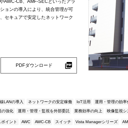
AWC-CB、AMF-SECといったアラ
ビゲーション
視
システム構成アシスト
クラ
ーションの導入により、統合管理が可
Platf
る、セキュアで安定したネットワーク
セキュ
他
SAS
連資料・証明書など
オフ
証
光回
品・サービス連携 企業一覧
PDFダウンロード
製品
了予定製品／販売終了製品
線LANの導入
ネットワークの安定稼働
IoT活用
運用・管理の効率
視の強化
運用・管理・監視を外部委託
業務効率の向上
映像監視シ
スポイント
AWC
AWC-CB
スイッチ
Vista Managerシリーズ
AM