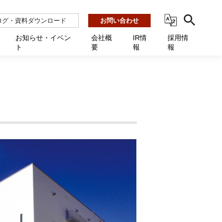
ログ・資料ダウンロード
お問い合わせ
お知らせ・イベン
会社概
IR情
採用情
ト
要
報
報
ビス
ント
ーション連携 AMF-SEC
業所一覧
用
機関向け
あるご質問 / お困りのときに
インバックアップ
プ会社一覧
体向け
発生時に必要な情報
ナー
展示会・学会
援 Net.Pro
型インシデントレスポンス訓練基盤 NetQuest
ト
ーシティ推進
高・教育委員会向け
サイトサービス契約中のお客様へ
 Net.Monitor
m
ステークホルダー方針
向け
 Net.Assist
業向け
守 Net.Cover
向け
理 Net.AMF
研修 Net.Campus