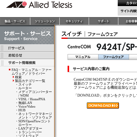
サービス内容のご案内
FAQ・マニュアル・ファー
ムウェア／ドライバー
検索
CentreCOM 9424T/SP-E のダウ
製品カテゴリー一覧
最新のファームウェアとプライベート
・
スイッチ
ファームウェアによる機能追加などは
・
ルーター
・
メディアコンバーター
「DOWNLOAD」ボタンをクリック
/ WDM
・
VDSL / HomePNA
・
無線LAN
・
Voice/Video
・
HUB
・
ネットワークマネージ
メント・ソフトウェア
・
SDN/OpenFlowコント
ローラー
・
LANアダプター
・
トランシーバー
・
ソフトウェア