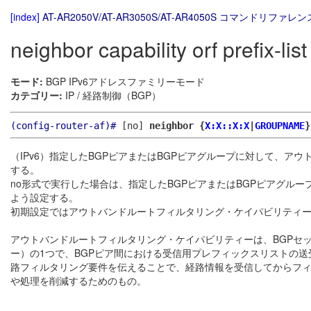
[index]
AT-AR2050V/AT-AR3050S/AT-AR4050S コマンドリファレンス
neighbor capability orf prefix-list
モード:
BGP IPv6アドレスファミリーモード
カテゴリー:
IP / 経路制御（BGP）
(config-router-af)#
[no]
neighbor {
X:X::X:X
|
GROUPNAME
}
（IPv6）指定したBGPピアまたはBGPピアグループに対して、ア
する。
no形式で実行した場合は、指定したBGPピアまたはBGPピアグル
よう設定する。
初期設定ではアウトバンドルートフィルタリング・ケイパビリティ
アウトバンドルートフィルタリング・ケイパビリティーは、BGPセ
ー）の1つで、BGPピア間における受信用プレフィックスリストの
路フィルタリング要件を伝えることで、経路情報を受信してからフィ
や処理を削減するためのもの。