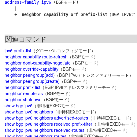
address-family ipv6
 (BGPモード)

    |

    +- 
neighbor capability orf prefix-list
関連コマンド
ipv6 prefix-list
（グローバルコンフィグモード）
neighbor capability route-refresh
（BGPモード）
neighbor dont-capability-negotiate
（BGPモード）
neighbor override-capability
（BGPモード）
neighbor peer-group(add)
（BGP IPv6アドレスファミリーモード）
neighbor peer-group(create)
（BGPモード）
neighbor prefix-list
（BGP IPv6アドレスファミリーモード）
neighbor remote-as
（BGPモード）
neighbor shutdown
（BGPモード）
show bgp ipv6
（非特権EXECモード）
show bgp ipv6 neighbors
（非特権EXECモード）
show bgp ipv6 neighbors advertised-routes
（非特権EXECモード）
show bgp ipv6 neighbors received prefix-filter
（非特権EXECモード
show bgp ipv6 neighbors received-routes
（非特権EXECモード）
show bgp ipv6 neighbors routes
（非特権EXECモード）